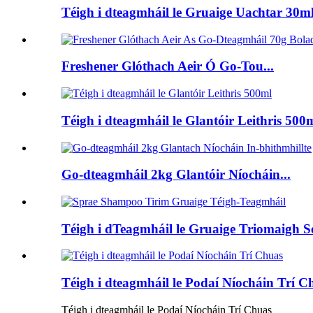
Téigh i dteagmháil le Gruaige Uachtar 30ml 
Freshener Glóthach Aeir Ó Go-Tou...
Téigh i dteagmháil le Glantóir Leithris 500
Go-dteagmháil 2kg Glantóir Níocháin...
Téigh i dTeagmháil le Gruaige Triomaigh 
Téigh i dteagmháil le Podaí Níocháin Trí C
Téigh i dteagmháil le Podaí Níocháin Trí Chuas