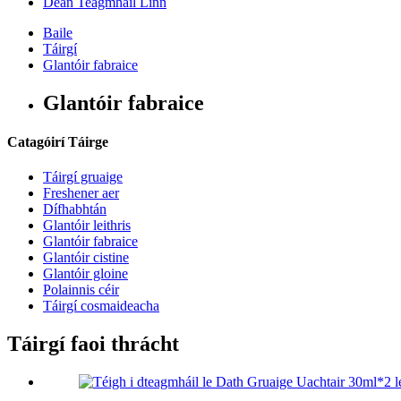
Déan Teagmháil Linn
Baile
Táirgí
Glantóir fabraice
Glantóir fabraice
Catagóirí Táirge
Táirgí gruaige
Freshener aer
Dífhabhtán
Glantóir leithris
Glantóir fabraice
Glantóir cistine
Glantóir gloine
Polainnis céir
Táirgí cosmaideacha
Táirgí faoi thrácht