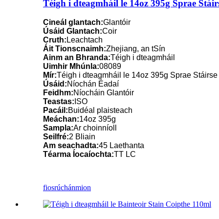
Téigh i dteagmháil le 14oz 395g Sprae Stáir
Cineál glantach:
Glantóir
Úsáid Glantach:
Coir
Cruth:
Leachtach
Áit Tionscnaimh:
Zhejiang, an tSín
Ainm an Bhranda:
Téigh i dteagmháil
Uimhir Mhúnla:
08089
Mír:
Téigh i dteagmháil le 14oz 395g Sprae Stáirse 
Úsáid:
Níochán Éadaí
Feidhm:
Níocháin Glantóir
Teastas:
ISO
Pacáil:
Buidéal plaisteach
Meáchan:
14oz 395g
Sampla:
Ar choinníoll
Seilfré:
2 Bliain
Am seachadta:
45 Laethanta
Téarma Íocaíochta:
TT LC
fiosrúchán
mion