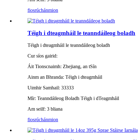
fiosrúchán
mion
Téigh i dteagmháil le teanndáileog boladh
Téigh i dteagmháil le teanndáileog boladh
Cur síos gairid:
Áit Tionscnaimh: Zhejiang, an tSín
Ainm an Bhranda: Téigh i dteagmháil
Uimhir Samhail: 33333
Mír: Teanndáileog Boladh Téigh i dTeagmháil
Am seilf: 3 bliana
fiosrúchán
mion