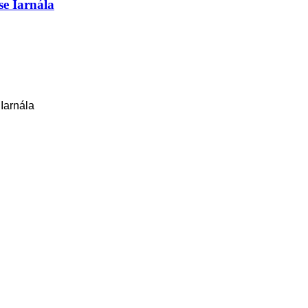
se Iarnála
Iarnála