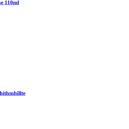
he 110ml
hithmhillte