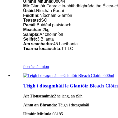
Uimhir Mhúnla:
08044
Mír:
Glantóir Fabraic In-bhithdhíghrádaithe Éicea-c
Úsáid:
Níochán Éadaí
Feidhm:
Níocháin Glantóir
Teastas:
ISO
Pacáil:
Buidéal plaisteach
Meáchan:
2kg
Sampla:
Ar choinníoll
Seilfré:
3 Blianta
Am seachadta:
45 Laethanta
Téarma Íocaíochta:
TT LC
fiosrúchán
mion
Téigh i dteagmháil le Glantóir Bleach Clóir
Áit Tionscnaimh
:Zhejiang, an tSín
Ainm an Bhranda
: Téigh i dteagmháil
Uimhir Mhúnla
:08185