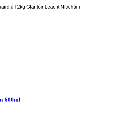
hairdiúil 2kg Glantóir Leacht Níocháin
ín 600ml