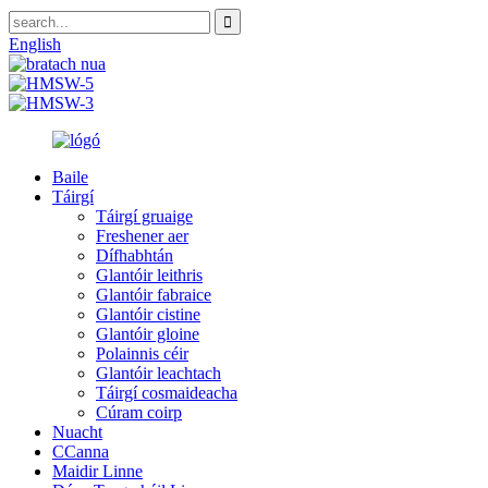
English
Baile
Táirgí
Táirgí gruaige
Freshener aer
Dífhabhtán
Glantóir leithris
Glantóir fabraice
Glantóir cistine
Glantóir gloine
Polainnis céir
Glantóir leachtach
Táirgí cosmaideacha
Cúram coirp
Nuacht
CCanna
Maidir Linne