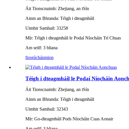
Áit Tionscnaimh: Zhejiang, an tSín
Ainm an Bhranda: Téigh i dteagmháil
Uimhir Samhail: 33258
Mír: Téigh i dteagmháil le Podaí Níocháin Trí Chuas
Am seilf: 3 bliana
fiosrúchán
mion
Téigh i dteagmháil le Podaí Níocháin Aonc
Áit Tionscnaimh: Zhejiang, an tSín
Ainm an Bhranda: Téigh i dteagmháil
Uimhir Samhail: 32343
Mír: Go-dteagmháil Pods Níocháin Cuas Aonair
Am seilf: 3 bliana