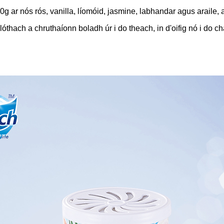
 ar nós rós, vanilla, líomóid, jasmine, labhandar agus araile, a
hach a chruthaíonn boladh úr i do theach, in d'oifig nó i do cha