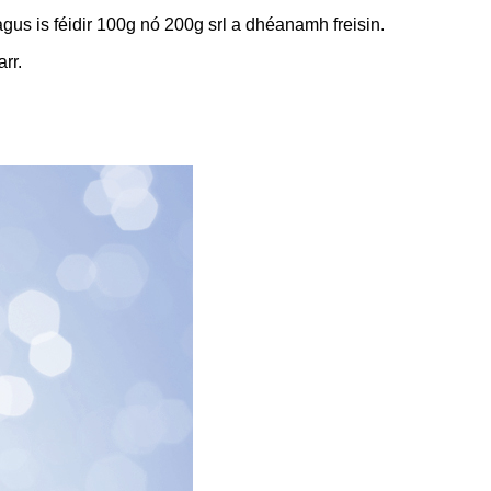
gus is féidir 100g nó 200g srl a dhéanamh freisin.
rr.