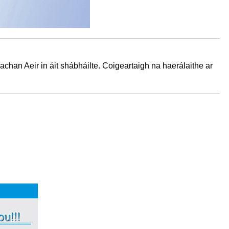
uachan Aeir in áit shábháilte. Coigeartaigh na haerálaithe ar
.