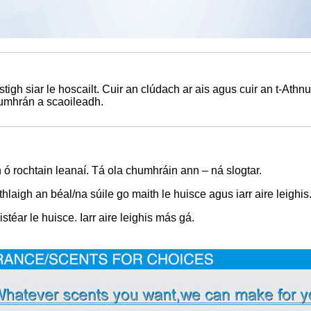
tigh siar le hoscailt. Cuir an clúdach ar ais agus cuir an t-Athn
umhrán a scaoileadh.
ó rochtain leanaí. Tá ola chumhráin ann – ná slogtar.
hlaigh an béal/na súile go maith le huisce agus iarr aire leighis
stéar le huisce. Iarr aire leighis más gá.