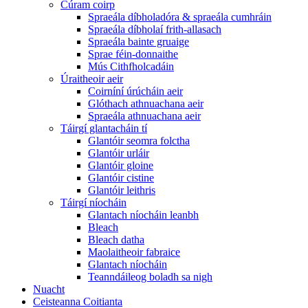
Cúram coirp
Spraeála díbholadóra & spraeála cumhráin
Spraeála díbholaí frith-allasach
Spraeála bainte gruaige
Sprae féin-donnaithe
Mús Cithfholcadáin
Úraitheoir aeir
Coirníní úrúcháin aeir
Glóthach athnuachana aeir
Spraeála athnuachana aeir
Táirgí glantacháin tí
Glantóir seomra folctha
Glantóir urláir
Glantóir gloine
Glantóir cistine
Glantóir leithris
Táirgí níocháin
Glantach níocháin leanbh
Bleach
Bleach datha
Maolaitheoir fabraice
Glantach níocháin
Teanndáileog boladh sa nigh
Nuacht
Ceisteanna Coitianta