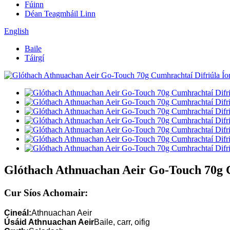
Fúinn
Déan Teagmháil Linn
English
Baile
Táirgí
Glóthach Athnuachan Aeir Go-Touch 70g 
Cur Síos Achomair:
Cineál:
Athnuachan Aeir
Úsáid Athnuachan Aeir
Baile, carr, oifig