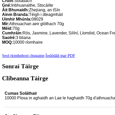
Cruth:
Soladach
Gné:
Inbhuanaithe, Stocáilte
Áit Bhunaidh:
Zhejiang, an tSín
Ainm Branda:
Téigh i dteagmháil
Uimhir Mhúnla:
08029
Mír:
Athnuachan aeir glóthach 70g
Méid:
70g
Cumhráin:
Rós, Jasmine, Lavender, Silíní, Líomóid, Ocean Fres
Saolré:
3 bliana
MOQ:
10000 ríomhaire
Seol ríomhphost chugainn
Íoslódáil mar PDF
Sonraí Táirge
Clibeanna Táirge
Cumas Soláthair
10000 Píosa in aghaidh an Lae le haghaidh 70g d'athnuacha