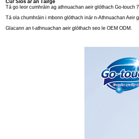
Cur Síos ar an Táirge
Tá go leor cumhráin ag athnuachan aeir glóthach Go-touch 70g
Tá ola chumhráin i mbonn glóthach inár n-Athnuachan Aeir glót
Glacann an t-athnuachan aeir glóthach seo le OEM ODM.