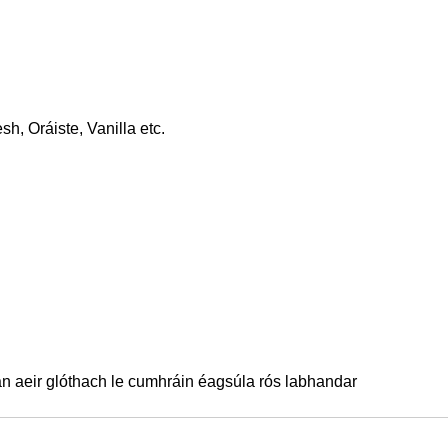
h, Oráiste, Vanilla etc.
n aeir glóthach le cumhráin éagsúla rós labhandar