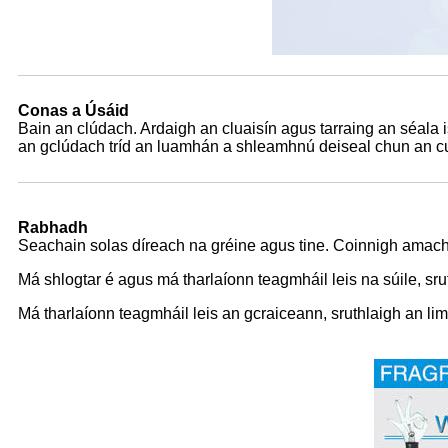
Conas a Úsáid
Bain an clúdach. Ardaigh an cluaisín agus tarraing an séala is
an gclúdach tríd an luamhán a shleamhnú deiseal chun an c
Rabhadh
Seachain solas díreach na gréine agus tine. Coinnigh amach 
Má shlogtar é agus má tharlaíonn teagmháil leis na súile, srut
Má tharlaíonn teagmháil leis an gcraiceann, sruthlaigh an limi