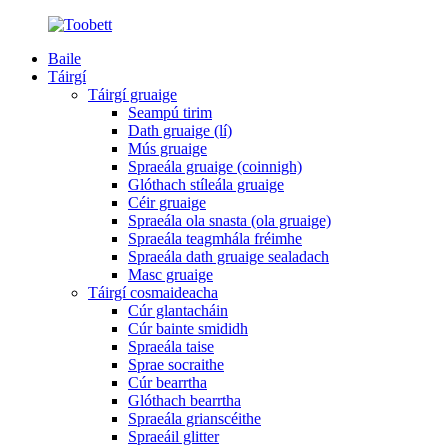
Baile
Táirgí
Táirgí gruaige
Seampú tirim
Dath gruaige (lí)
Mús gruaige
Spraeála gruaige (coinnigh)
Glóthach stíleála gruaige
Céir gruaige
Spraeála ola snasta (ola gruaige)
Spraeála teagmhála fréimhe
Spraeála dath gruaige sealadach
Masc gruaige
Táirgí cosmaideacha
Cúr glantacháin
Cúr bainte smididh
Spraeála taise
Sprae socraithe
Cúr bearrtha
Glóthach bearrtha
Spraeála grianscéithe
Spraeáil glitter