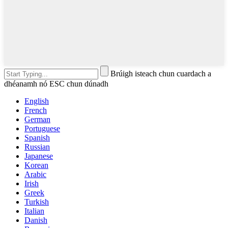
Brúigh isteach chun cuardach a
dhéanamh nó ESC chun dúnadh
English
French
German
Portuguese
Spanish
Russian
Japanese
Korean
Arabic
Irish
Greek
Turkish
Italian
Danish