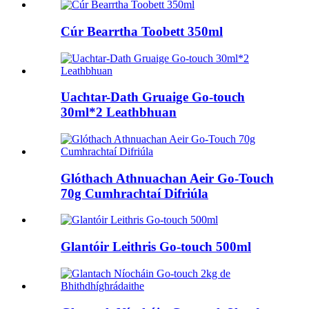
Cúr Bearrtha Toobett 350ml
Uachtar-Dath Gruaige Go-touch
30ml*2 Leathbhuan
Glóthach Athnuachan Aeir Go-Touch
70g Cumhrachtaí Difriúla
Glantóir Leithris Go-touch 500ml