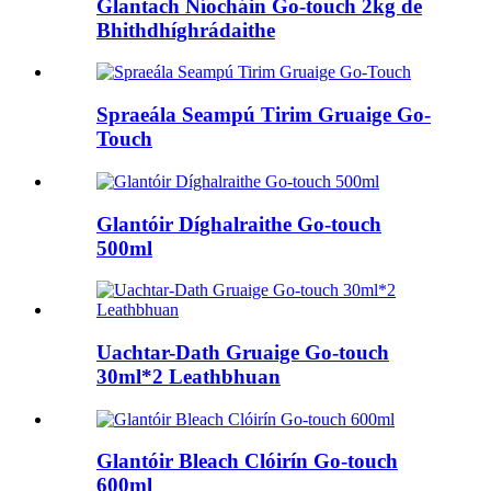
Glantach Níocháin Go-touch 2kg de
Bhithdhíghrádaithe
Spraeála Seampú Tirim Gruaige Go-
Touch
Glantóir Díghalraithe Go-touch
500ml
Uachtar-Dath Gruaige Go-touch
30ml*2 Leathbhuan
Glantóir Bleach Clóirín Go-touch
600ml