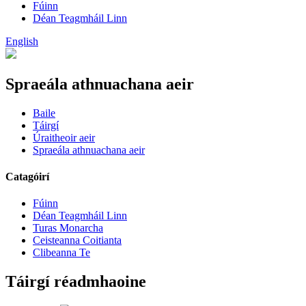
Fúinn
Déan Teagmháil Linn
English
Spraeála athnuachana aeir
Baile
Táirgí
Úraitheoir aeir
Spraeála athnuachana aeir
Catagóirí
Fúinn
Déan Teagmháil Linn
Turas Monarcha
Ceisteanna Coitianta
Clibeanna Te
Táirgí réadmhaoine