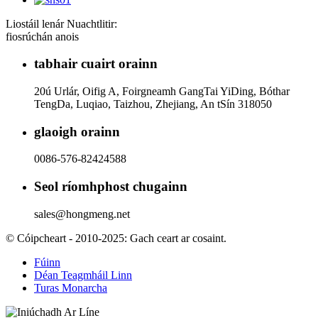
Liostáil lenár Nuachtlitir:
fiosrúchán anois
tabhair cuairt orainn
20ú Urlár, Oifig A, Foirgneamh GangTai YiDing, Bóthar
TengDa, Luqiao, Taizhou, Zhejiang, An tSín 318050
glaoigh orainn
0086-576-82424588
Seol ríomhphost chugainn
sales@hongmeng.net
© Cóipcheart - 2010-2025: Gach ceart ar cosaint.
Fúinn
Déan Teagmháil Linn
Turas Monarcha