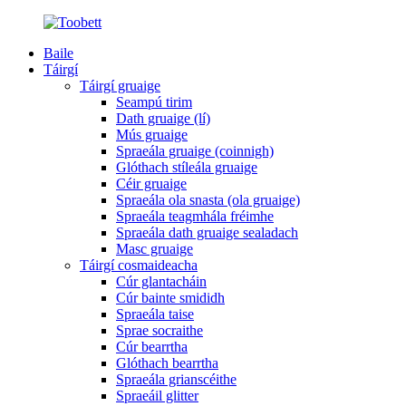
Baile
Táirgí
Táirgí gruaige
Seampú tirim
Dath gruaige (lí)
Mús gruaige
Spraeála gruaige (coinnigh)
Glóthach stíleála gruaige
Céir gruaige
Spraeála ola snasta (ola gruaige)
Spraeála teagmhála fréimhe
Spraeála dath gruaige sealadach
Masc gruaige
Táirgí cosmaideacha
Cúr glantacháin
Cúr bainte smididh
Spraeála taise
Sprae socraithe
Cúr bearrtha
Glóthach bearrtha
Spraeála grianscéithe
Spraeáil glitter