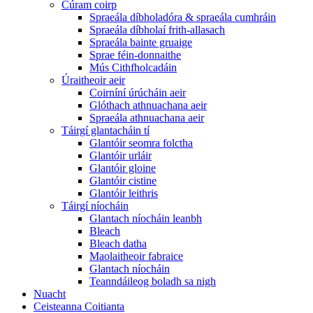
Cúram coirp
Spraeála díbholadóra & spraeála cumhráin
Spraeála díbholaí frith-allasach
Spraeála bainte gruaige
Sprae féin-donnaithe
Mús Cithfholcadáin
Úraitheoir aeir
Coirníní úrúcháin aeir
Glóthach athnuachana aeir
Spraeála athnuachana aeir
Táirgí glantacháin tí
Glantóir seomra folctha
Glantóir urláir
Glantóir gloine
Glantóir cistine
Glantóir leithris
Táirgí níocháin
Glantach níocháin leanbh
Bleach
Bleach datha
Maolaitheoir fabraice
Glantach níocháin
Teanndáileog boladh sa nigh
Nuacht
Ceisteanna Coitianta