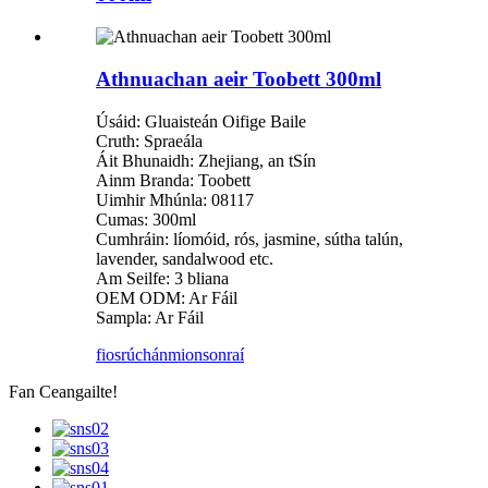
Athnuachan aeir Toobett 300ml
Úsáid: Gluaisteán Oifige Baile
Cruth: Spraeála
Áit Bhunaidh: Zhejiang, an tSín
Ainm Branda: Toobett
Uimhir Mhúnla: 08117
Cumas: 300ml
Cumhráin: líomóid, rós, jasmine, sútha talún,
lavender, sandalwood etc.
Am Seilfe: 3 bliana
OEM ODM: Ar Fáil
Sampla: Ar Fáil
fiosrúchán
mionsonraí
Fan Ceangailte!