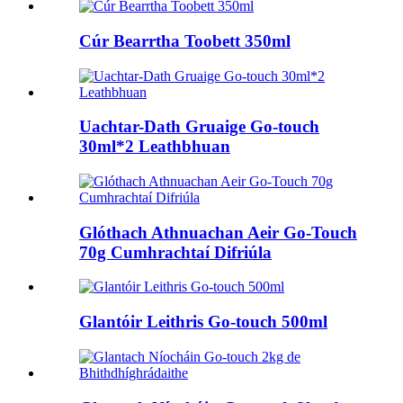
Cúr Bearrtha Toobett 350ml
Uachtar-Dath Gruaige Go-touch
30ml*2 Leathbhuan
Glóthach Athnuachan Aeir Go-Touch
70g Cumhrachtaí Difriúla
Glantóir Leithris Go-touch 500ml