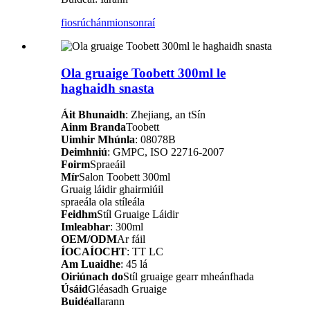
fiosrúchán
mionsonraí
Ola gruaige Toobett 300ml le
haghaidh snasta
Áit Bhunaidh
: Zhejiang, an tSín
Ainm Branda
Toobett
Uimhir Mhúnla
: 08078B
Deimhniú
: GMPC, ISO 22716-2007
Foirm
Spraeáil
Mír
Salon Toobett 300ml
Gruaig láidir ghairmiúil
spraeála ola stíleála
Feidhm
Stíl Gruaige Láidir
Imleabhar
: 300ml
OEM/ODM
Ar fáil
ÍOCAÍOCHT
: TT LC
Am Luaidhe
: 45 lá
Oiriúnach do
Stíl gruaige gearr mheánfhada
Úsáid
Gléasadh Gruaige
Buidéal
Iarann