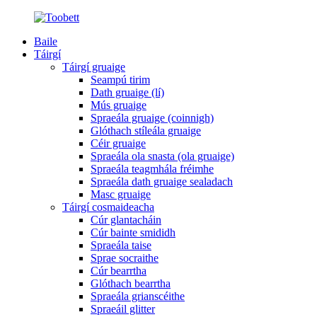
Baile
Táirgí
Táirgí gruaige
Seampú tirim
Dath gruaige (lí)
Mús gruaige
Spraeála gruaige (coinnigh)
Glóthach stíleála gruaige
Céir gruaige
Spraeála ola snasta (ola gruaige)
Spraeála teagmhála fréimhe
Spraeála dath gruaige sealadach
Masc gruaige
Táirgí cosmaideacha
Cúr glantacháin
Cúr bainte smididh
Spraeála taise
Sprae socraithe
Cúr bearrtha
Glóthach bearrtha
Spraeála grianscéithe
Spraeáil glitter