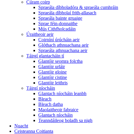
Cúram coirp
Spraeála díbholadóra & spraeála cumhráin
Spraeála díbholaí frith-allasach
Spraeála bainte gruaige
Sprae féin-donnaithe
Mús Cithfholcadáin
Úraitheoir aeir
Coirníní úrúcháin aeir
Glóthach athnuachana aeir
Spraeála athnuachana aeir
Táirgí glantacháin tí
Glantóir seomra folctha
Glantóir urláir
Glantóir gloine
Glantóir cistine
Glantóir leithris
Táirgí níocháin
Glantach níocháin leanbh
Bleach
Bleach datha
Maolaitheoir fabraice
Glantach níocháin
Teanndáileog boladh sa nigh
Nuacht
Ceisteanna Coitianta