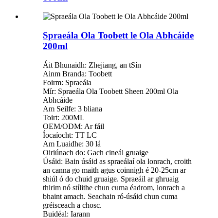
Spraeála Ola Toobett le Ola Abhcáide
200ml
Áit Bhunaidh: Zhejiang, an tSín
Ainm Branda: Toobett
Foirm: Spraeála
Mír: Spraeála Ola Toobett Sheen 200ml Ola
Abhcáide
Am Seilfe: 3 bliana
Toirt: 200ML
OEM/ODM: Ar fáil
Íocaíocht: TT LC
Am Luaidhe: 30 lá
Oiriúnach do: Gach cineál gruaige
Úsáid: Bain úsáid as spraeálaí ola lonrach, croith
an canna go maith agus coinnigh é 20-25cm ar
shiúl ó do chuid gruaige. Spraeáil ar ghruaig
thirim nó stílithe chun cuma éadrom, lonrach a
bhaint amach. Seachain ró-úsáid chun cuma
gréisceach a chosc.
Buidéal: Iarann