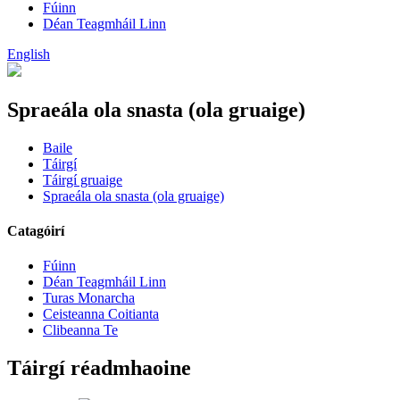
Fúinn
Déan Teagmháil Linn
English
Spraeála ola snasta (ola gruaige)
Baile
Táirgí
Táirgí gruaige
Spraeála ola snasta (ola gruaige)
Catagóirí
Fúinn
Déan Teagmháil Linn
Turas Monarcha
Ceisteanna Coitianta
Clibeanna Te
Táirgí réadmhaoine