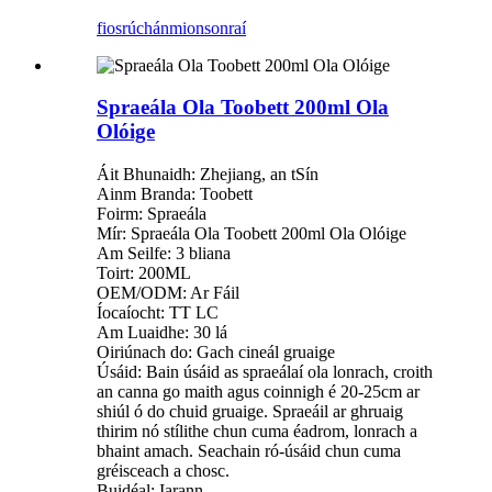
fiosrúchán
mionsonraí
Spraeála Ola Toobett 200ml Ola
Olóige
Áit Bhunaidh: Zhejiang, an tSín
Ainm Branda: Toobett
Foirm: Spraeála
Mír: Spraeála Ola Toobett 200ml Ola Olóige
Am Seilfe: 3 bliana
Toirt: 200ML
OEM/ODM: Ar Fáil
Íocaíocht: TT LC
Am Luaidhe: 30 lá
Oiriúnach do: Gach cineál gruaige
Úsáid: Bain úsáid as spraeálaí ola lonrach, croith
an canna go maith agus coinnigh é 20-25cm ar
shiúl ó do chuid gruaige. Spraeáil ar ghruaig
thirim nó stílithe chun cuma éadrom, lonrach a
bhaint amach. Seachain ró-úsáid chun cuma
gréisceach a chosc.
Buidéal: Iarann