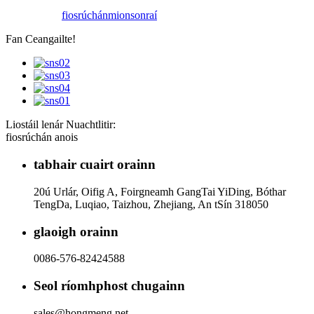
fiosrúchán
mionsonraí
Fan Ceangailte!
Liostáil lenár Nuachtlitir:
fiosrúchán anois
tabhair cuairt orainn
20ú Urlár, Oifig A, Foirgneamh GangTai YiDing, Bóthar
TengDa, Luqiao, Taizhou, Zhejiang, An tSín 318050
glaoigh orainn
0086-576-82424588
Seol ríomhphost chugainn
sales@hongmeng.net