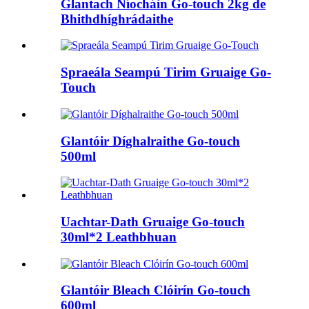
Glantach Níocháin Go-touch 2kg de
Bhithdhíghrádaithe
Spraeála Seampú Tirim Gruaige Go-
Touch
Glantóir Díghalraithe Go-touch
500ml
Uachtar-Dath Gruaige Go-touch
30ml*2 Leathbhuan
Glantóir Bleach Clóirín Go-touch
600ml