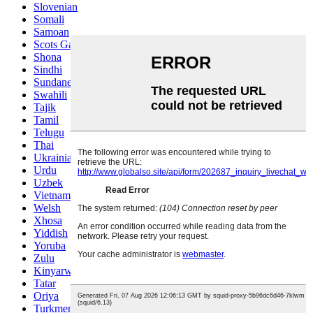
Slovenian
Somali
Samoan
Scots Gaelic
Shona
Sindhi
Sundanese
Swahili
Tajik
Tamil
Telugu
Thai
Ukrainian
Urdu
Uzbek
Vietnamese
Welsh
Xhosa
Yiddish
Yoruba
Zulu
Kinyarwanda
Tatar
Oriya
Turkmen