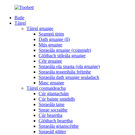
Baile
Táirgí
Táirgí gruaige
Seampú tirim
Dath gruaige (lí)
Mús gruaige
Spraeála gruaige (coinnigh)
Glóthach stíleála gruaige
Céir gruaige
Spraeála ola snasta (ola gruaige)
Spraeála teagmhála fréimhe
Spraeála dath gruaige sealadach
Masc gruaige
Táirgí cosmaideacha
Cúr glantacháin
Cúr bainte smididh
Spraeála taise
Sprae socraithe
Cúr bearrtha
Glóthach bearrtha
Spraeála grianscéithe
Spraeáil glitter