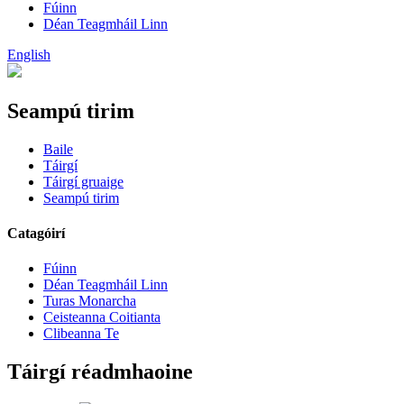
Fúinn
Déan Teagmháil Linn
English
Seampú tirim
Baile
Táirgí
Táirgí gruaige
Seampú tirim
Catagóirí
Fúinn
Déan Teagmháil Linn
Turas Monarcha
Ceisteanna Coitianta
Clibeanna Te
Táirgí réadmhaoine