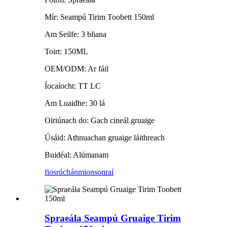
Mír: Seampú Tirim Toobett 150ml
Am Seilfe: 3 bliana
Toirt: 150ML
OEM/ODM: Ar fáil
Íocaíocht: TT LC
Am Luaidhe: 30 lá
Oiriúnach do: Gach cineál gruaige
Úsáid: Athnuachan gruaige láithreach
Buidéal: Alúmanam
fiosrúchán
mionsonraí
Spraeála Seampú Gruaige Tirim