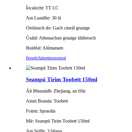
Íocaíocht: TT LC
Am Luaidhe: 30 lá
Oiriúnach do: Gach cineál gruaige
Úsáid: Athnuachan gruaige láithreach
Buidéal: Alúmanam
fiosrúchán
mionsonraí
Seampú Tirim Toobett 150ml
Áit Bhunaidh: Zhejiang, an tSín
Ainm Branda: Toobett
Foirm: Spraeála
Mír: Seampú Tirim Toobett 150ml
Am Seilfe: 3 bliana