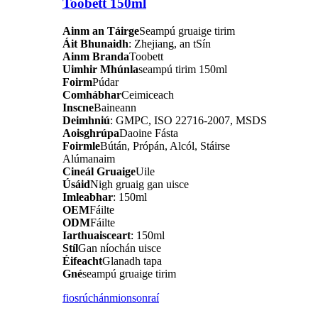
Toobett 150ml
Ainm an Táirge
Seampú gruaige tirim
Áit Bhunaidh
: Zhejiang, an tSín
Ainm Branda
Toobett
Uimhir Mhúnla
seampú tirim 150ml
Foirm
Púdar
Comhábhar
Ceimiceach
Inscne
Baineann
Deimhniú
: GMPC, ISO 22716-2007, MSDS
Aoisghrúpa
Daoine Fásta
Foirmle
Bútán, Própán, Alcól, Stáirse
Alúmanaim
Cineál Gruaige
Uile
Úsáid
Nigh gruaig gan uisce
Imleabhar
: 150ml
OEM
Fáilte
ODM
Fáilte
Iarthuaisceart
: 150ml
Stíl
Gan níochán uisce
Éifeacht
Glanadh tapa
Gné
seampú gruaige tirim
fiosrúchán
mionsonraí