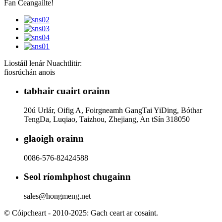
Fan Ceangailte!
Liostáil lenár Nuachtlitir:
fiosrúchán anois
tabhair cuairt orainn
20ú Urlár, Oifig A, Foirgneamh GangTai YiDing, Bóthar
TengDa, Luqiao, Taizhou, Zhejiang, An tSín 318050
glaoigh orainn
0086-576-82424588
Seol ríomhphost chugainn
sales@hongmeng.net
© Cóipcheart - 2010-2025: Gach ceart ar cosaint.