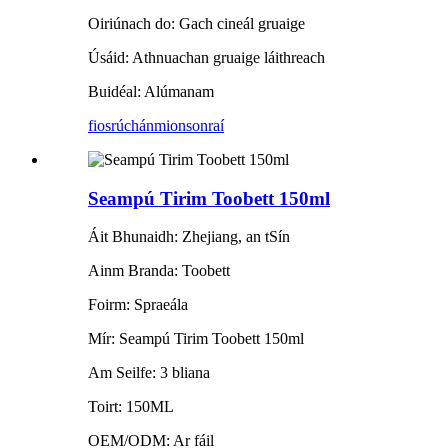
Oiriúnach do: Gach cineál gruaige
Úsáid: Athnuachan gruaige láithreach
Buidéal: Alúmanam
fiosrúchán
mionsonraí
Seampú Tirim Toobett 150ml
Áit Bhunaidh: Zhejiang, an tSín
Ainm Branda: Toobett
Foirm: Spraeála
Mír: Seampú Tirim Toobett 150ml
Am Seilfe: 3 bliana
Toirt: 150ML
OEM/ODM: Ar fáil