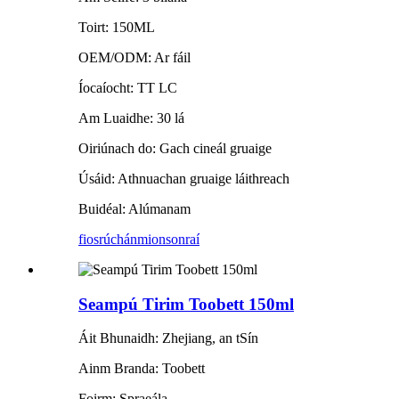
Toirt: 150ML
OEM/ODM: Ar fáil
Íocaíocht: TT LC
Am Luaidhe: 30 lá
Oiriúnach do: Gach cineál gruaige
Úsáid: Athnuachan gruaige láithreach
Buidéal: Alúmanam
fiosrúchán
mionsonraí
Seampú Tirim Toobett 150ml
Áit Bhunaidh: Zhejiang, an tSín
Ainm Branda: Toobett
Foirm: Spraeála