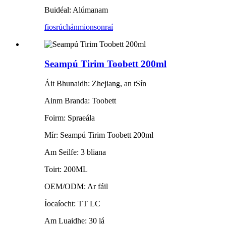
Buidéal: Alúmanam
fiosrúchán
mionsonraí
Seampú Tirim Toobett 200ml
Áit Bhunaidh: Zhejiang, an tSín
Ainm Branda: Toobett
Foirm: Spraeála
Mír: Seampú Tirim Toobett 200ml
Am Seilfe: 3 bliana
Toirt: 200ML
OEM/ODM: Ar fáil
Íocaíocht: TT LC
Am Luaidhe: 30 lá