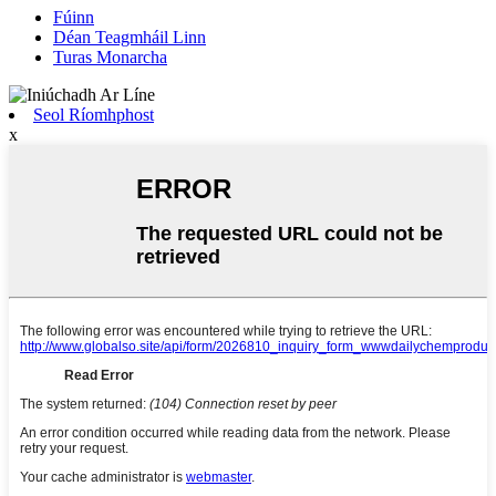
Fúinn
Déan Teagmháil Linn
Turas Monarcha
Seol Ríomhphost
x