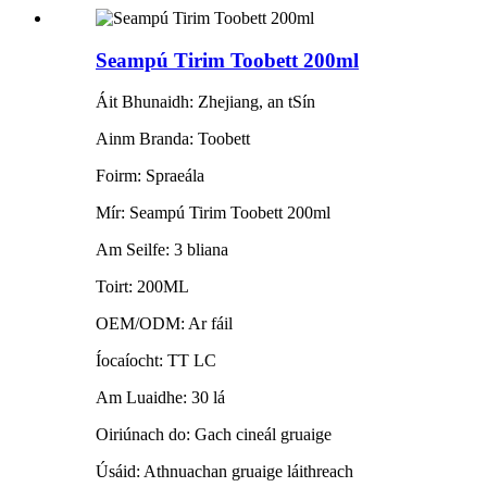
Seampú Tirim Toobett 200ml
Áit Bhunaidh: Zhejiang, an tSín
Ainm Branda: Toobett
Foirm: Spraeála
Mír: Seampú Tirim Toobett 200ml
Am Seilfe: 3 bliana
Toirt: 200ML
OEM/ODM: Ar fáil
Íocaíocht: TT LC
Am Luaidhe: 30 lá
Oiriúnach do: Gach cineál gruaige
Úsáid: Athnuachan gruaige láithreach