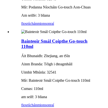
Mír: Podanna Níocháin Go-touch Aon-Chuas
Am seilfe: 3 bliana
fiosrúchán
mionsonraí
Bainteoir Smál Coipthe Go-touch
110ml
Áit Bhunaidh: Zhejiang, an tSín
Ainm Branda: Téigh i dteagmháil
Uimhir Mhúnla: 32541
Mír: Bainteoir Smál Coipthe Go-touch 110ml
Cumas: 110ml
am seilf: 3 bliana
fiosrúchán
mionsonraí