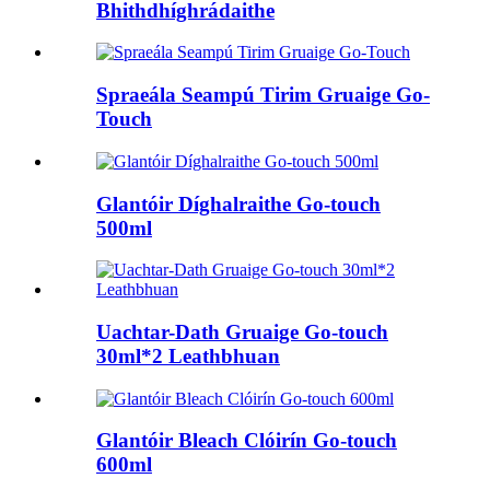
Bhithdhíghrádaithe
Spraeála Seampú Tirim Gruaige Go-
Touch
Glantóir Díghalraithe Go-touch
500ml
Uachtar-Dath Gruaige Go-touch
30ml*2 Leathbhuan
Glantóir Bleach Clóirín Go-touch
600ml