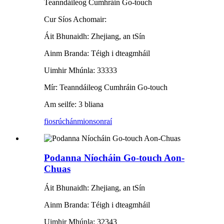
Teanndáileog Cumhráin Go-touch
Cur Síos Achomair:
Áit Bhunaidh: Zhejiang, an tSín
Ainm Branda: Téigh i dteagmháil
Uimhir Mhúnla: 33333
Mír: Teanndáileog Cumhráin Go-touch
Am seilfe: 3 bliana
fiosrúchán
mionsonraí
Podanna Níocháin Go-touch Aon-
Chuas
Áit Bhunaidh: Zhejiang, an tSín
Ainm Branda: Téigh i dteagmháil
Uimhir Mhúnla: 32343