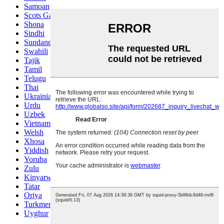
Samoan
Scots Gaelic
Shona
Sindhi
Sundanese
Swahili
Tajik
Tamil
Telugu
Thai
Ukrainian
Urdu
Uzbek
Vietnamese
Welsh
Xhosa
Yiddish
Yoruba
Zulu
Kinyarwanda
Tatar
Oriya
Turkmen
Uyghur