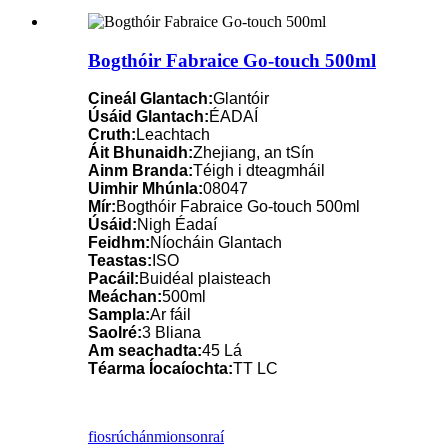
Bogthóir Fabraice Go-touch 500ml
Cineál Glantach:
Glantóir
Úsáid Glantach:
ÉADAÍ
Cruth:
Leachtach
Áit Bhunaidh:
Zhejiang, an tSín
Ainm Branda:
Téigh i dteagmháil
Uimhir Mhúnla:
08047
Mír:
Bogthóir Fabraice Go-touch 500ml
Úsáid:
Nigh Éadaí
Feidhm:
Níocháin Glantach
Teastas:
ISO
Pacáil:
Buidéal plaisteach
Meáchan:
500ml
Sampla:
Ar fáil
Saolré:
3 Bliana
Am seachadta:
45 Lá
Téarma Íocaíochta:
TT LC
fiosrúchán
mionsonraí