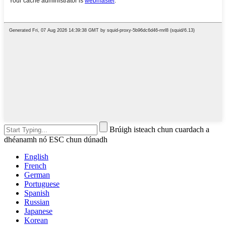
Brúigh isteach chun cuardach a
dhéanamh nó ESC chun dúnadh
English
French
German
Portuguese
Spanish
Russian
Japanese
Korean