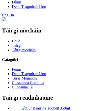
Fúinn
Déan Teagmháil Linn
English
Táirgí níocháin
Baile
Táirgí
Táirgí níocháin
Catagóirí
Fúinn
Déan Teagmháil Linn
Turas Monarcha
Ceisteanna Coitianta
Clibeanna Te
Táirgí réadmhaoine