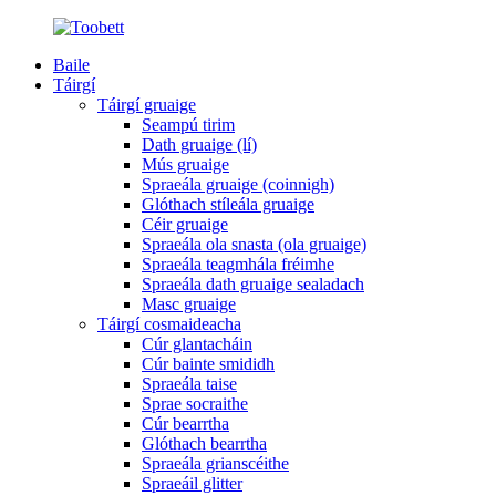
Baile
Táirgí
Táirgí gruaige
Seampú tirim
Dath gruaige (lí)
Mús gruaige
Spraeála gruaige (coinnigh)
Glóthach stíleála gruaige
Céir gruaige
Spraeála ola snasta (ola gruaige)
Spraeála teagmhála fréimhe
Spraeála dath gruaige sealadach
Masc gruaige
Táirgí cosmaideacha
Cúr glantacháin
Cúr bainte smididh
Spraeála taise
Sprae socraithe
Cúr bearrtha
Glóthach bearrtha
Spraeála grianscéithe
Spraeáil glitter