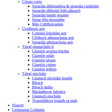
Cúram coirp
Spraeála díbholadóra & spraeála cumhráin
Spraeála díbholaí frith-allasach
Spraeála bainte gruaige
Sprae féin-donnaithe
Mús Cithfholcadáin
Úraitheoir aeir
Coirníní úrúcháin aeir
Glóthach athnuachana aeir
Spraeála athnuachana aeir
Táirgí glantacháin tí
Glantóir seomra folctha
Glantóir urláir
Glantóir gloine
Glantóir cistine
Glantóir leithris
Táirgí níocháin
Glantach níocháin leanbh
Bleach
Bleach datha
Maolaitheoir fabraice
Glantach níocháin
Teanndáileog boladh sa nigh
Nuacht
Ceisteanna Coitianta