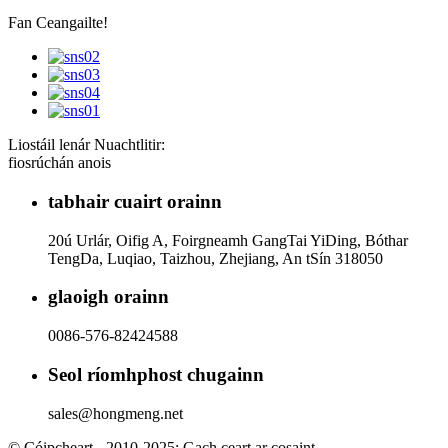
Fan Ceangailte!
Liostáil lenár Nuachtlitir:
fiosrúchán anois
tabhair cuairt orainn
20ú Urlár, Oifig A, Foirgneamh GangTai YiDing, Bóthar
TengDa, Luqiao, Taizhou, Zhejiang, An tSín 318050
glaoigh orainn
0086-576-82424588
Seol ríomhphost chugainn
sales@hongmeng.net
© Cóipcheart - 2010-2025: Gach ceart ar cosaint.