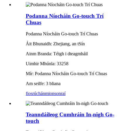
Podanna Níocháin Go-touch Trí
Chuas
Podanna Níocháin Go-touch Trí Chuas
Áit Bhunaidh: Zhejiang, an tSín
Ainm Branda: Téigh i dteagmháil
Uimhir Mhúnla: 33258
Mír: Podanna Níocháin Go-touch Trí Chuas
Am seilfe: 3 bliana
fiosrúchán
mionsonraí
Teanndáileog Cumhráin In-nigh Go-
touch