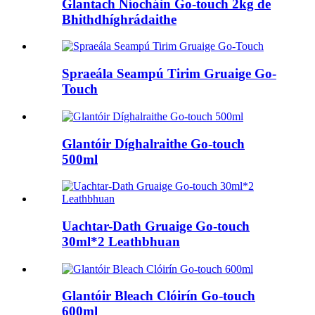
Glantach Níocháin Go-touch 2kg de
Bhithdhíghrádaithe
Spraeála Seampú Tirim Gruaige Go-
Touch
Glantóir Díghalraithe Go-touch
500ml
Uachtar-Dath Gruaige Go-touch
30ml*2 Leathbhuan
Glantóir Bleach Clóirín Go-touch
600ml