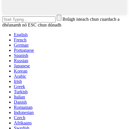
Brúigh isteach chun cuardach a
dhéanamh nó ESC chun dúnadh
English
French
German
Portuguese
Spanish
Russian
Japanese
Korean
Arabic
Irish
Greek
Turkish
Italian
Danish
Romanian
Indonesian
Czech
Afrikaans
Swedish