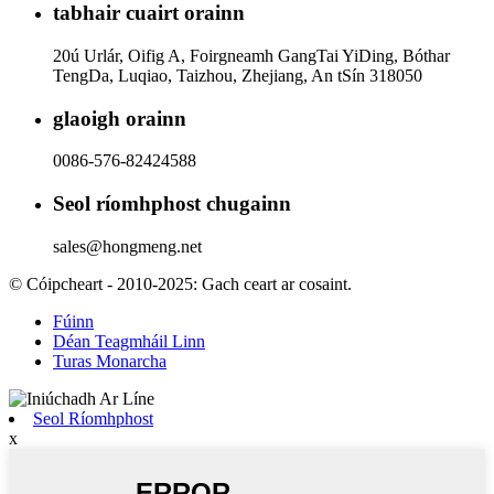
tabhair cuairt orainn
20ú Urlár, Oifig A, Foirgneamh GangTai YiDing, Bóthar
TengDa, Luqiao, Taizhou, Zhejiang, An tSín 318050
glaoigh orainn
0086-576-82424588
Seol ríomhphost chugainn
sales@hongmeng.net
© Cóipcheart - 2010-2025: Gach ceart ar cosaint.
Fúinn
Déan Teagmháil Linn
Turas Monarcha
Seol Ríomhphost
x