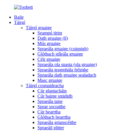
Baile
Táirgí
Táirgí gruaige
Seampú tirim
Dath gruaige (lí)
Mús gruaige
Spraeála gruaige (coinnigh)
Glóthach stíleála gruaige
Céir gruaige
Spraeála ola snasta (ola gruaige)
Spraeála teagmhála fréimhe
Spraeála dath gruaige sealadach
Masc gruaige
Táirgí cosmaideacha
Cúr glantacháin
Cúr bainte smididh
Spraeála taise
Sprae socraithe
Cúr bearrtha
Glóthach bearrtha
Spraeála grianscéithe
Spraeáil glitter