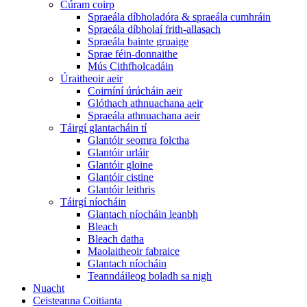
Cúram coirp
Spraeála díbholadóra & spraeála cumhráin
Spraeála díbholaí frith-allasach
Spraeála bainte gruaige
Sprae féin-donnaithe
Mús Cithfholcadáin
Úraitheoir aeir
Coirníní úrúcháin aeir
Glóthach athnuachana aeir
Spraeála athnuachana aeir
Táirgí glantacháin tí
Glantóir seomra folctha
Glantóir urláir
Glantóir gloine
Glantóir cistine
Glantóir leithris
Táirgí níocháin
Glantach níocháin leanbh
Bleach
Bleach datha
Maolaitheoir fabraice
Glantach níocháin
Teanndáileog boladh sa nigh
Nuacht
Ceisteanna Coitianta