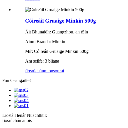
Cóireáil Gruaige Minkin 500g
Áit Bhunaidh: Guangzhou, an tSín
Ainm Branda: Minkin
Mír: Cóireáil Gruaige Minkin 500g
Am seilfe: 3 bliana
fiosrúchán
mionsonraí
Fan Ceangailte!
Liostáil lenár Nuachtlitir:
fiosrúchán anois