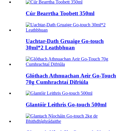
Cúr Bearrtha Toobett 350ml
Uachtar-Dath Gruaige Go-touch
30ml*2 Leathbhuan
Glóthach Athnuachan Aeir Go-Touch
70g Cumhrachtaí Difriúla
Glantóir Leithris Go-touch 500ml