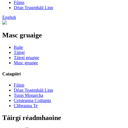
Fúinn
Déan Teagmháil Linn
English
Masc gruaige
Baile
Táirgí
Táirgí gruaige
Masc gruaige
Catagóirí
Fúinn
Déan Teagmháil Linn
Turas Monarcha
Ceisteanna Coitianta
Clibeanna Te
Táirgí réadmhaoine