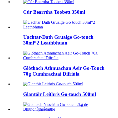
Cúr Bearrtha Toobett 350ml
Uachtar-Dath Gruaige Go-touch
30ml*2 Leathbhuan
Glóthach Athnuachan Aeir Go-Touch
70g Cumhrachtaí Difriúla
Glantóir Leithris Go-touch 500ml