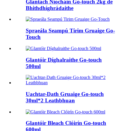
Glantach Níocháin Go-touch 2kg de
Bhithdhíghrádaithe
Spraeála Seampú Tirim Gruaige Go-
Touch
Glantóir Díghalraithe Go-touch
500ml
Uachtar-Dath Gruaige Go-touch
30ml*2 Leathbhuan
Glantóir Bleach Clóirín Go-touch
600ml