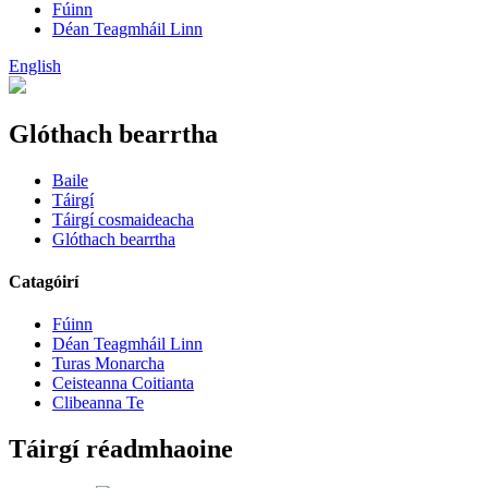
Fúinn
Déan Teagmháil Linn
English
Glóthach bearrtha
Baile
Táirgí
Táirgí cosmaideacha
Glóthach bearrtha
Catagóirí
Fúinn
Déan Teagmháil Linn
Turas Monarcha
Ceisteanna Coitianta
Clibeanna Te
Táirgí réadmhaoine