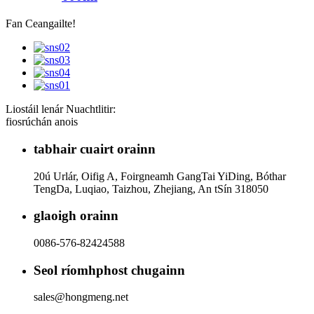
Fan Ceangailte!
Liostáil lenár Nuachtlitir:
fiosrúchán anois
tabhair cuairt orainn
20ú Urlár, Oifig A, Foirgneamh GangTai YiDing, Bóthar
TengDa, Luqiao, Taizhou, Zhejiang, An tSín 318050
glaoigh orainn
0086-576-82424588
Seol ríomhphost chugainn
sales@hongmeng.net