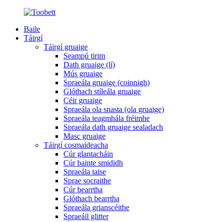
Baile
Táirgí
Táirgí gruaige
Seampú tirim
Dath gruaige (lí)
Mús gruaige
Spraeála gruaige (coinnigh)
Glóthach stíleála gruaige
Céir gruaige
Spraeála ola snasta (ola gruaige)
Spraeála teagmhála fréimhe
Spraeála dath gruaige sealadach
Masc gruaige
Táirgí cosmaideacha
Cúr glantacháin
Cúr bainte smididh
Spraeála taise
Sprae socraithe
Cúr bearrtha
Glóthach bearrtha
Spraeála grianscéithe
Spraeáil glitter