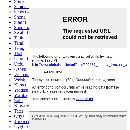
Somali
Samoan
Scots Gaelic
Shona
Sindhi
Sundanese
Swahili
Tajik
Tamil
Telugu
Thai
Ukrainian
Urdu
Uzbek
Vietnamese
Welsh
Xhosa
Yiddish
Yoruba
Zulu
Kinyarwanda
Tatar
Oriya
Turkmen
Uyghur