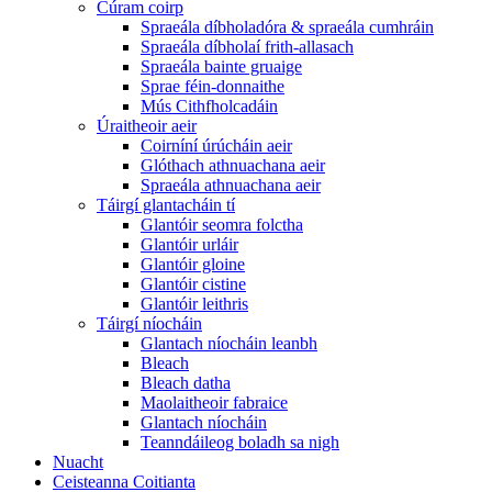
Cúram coirp
Spraeála díbholadóra & spraeála cumhráin
Spraeála díbholaí frith-allasach
Spraeála bainte gruaige
Sprae féin-donnaithe
Mús Cithfholcadáin
Úraitheoir aeir
Coirníní úrúcháin aeir
Glóthach athnuachana aeir
Spraeála athnuachana aeir
Táirgí glantacháin tí
Glantóir seomra folctha
Glantóir urláir
Glantóir gloine
Glantóir cistine
Glantóir leithris
Táirgí níocháin
Glantach níocháin leanbh
Bleach
Bleach datha
Maolaitheoir fabraice
Glantach níocháin
Teanndáileog boladh sa nigh
Nuacht
Ceisteanna Coitianta