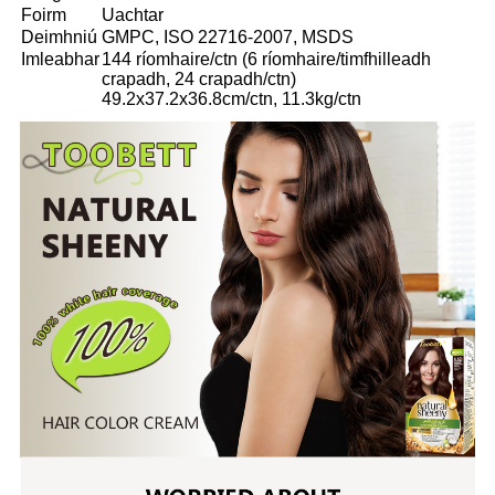
Foirm
Uachtar
Deimhniú
GMPC, ISO 22716-2007, MSDS
Imleabhar
144 ríomhaire/ctn (6 ríomhaire/timfhilleadh
crapadh, 24 crapadh/ctn)
49.2x37.2x36.8cm/ctn, 11.3kg/ctn