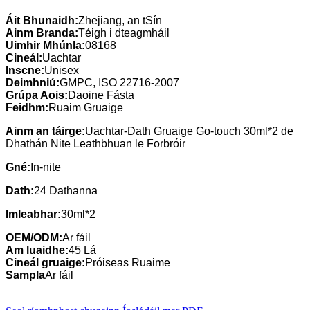
Áit Bhunaidh:
Zhejiang, an tSín
Ainm Branda:
Téigh i dteagmháil
Uimhir Mhúnla:
08168
Cineál:
Uachtar
Inscne:
Unisex
Deimhniú:
GMPC, ISO 22716-2007
Grúpa Aois:
Daoine Fásta
Feidhm:
Ruaim Gruaige
Ainm an táirge:
Uachtar-Dath Gruaige Go-touch 30ml*2 de
Dhathán Nite Leathbhuan le Forbróir
Gné:
In-nite
Dath:
24 Dathanna
Imleabhar:
30ml*2
OEM/ODM:
Ar fáil
Am luaidhe:
45 Lá
Cineál gruaige:
Próiseas Ruaime
Sampla
Ar fáil