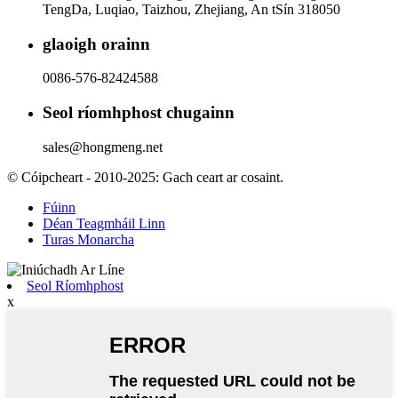
TengDa, Luqiao, Taizhou, Zhejiang, An tSín 318050
glaoigh orainn
0086-576-82424588
Seol ríomhphost chugainn
sales@hongmeng.net
© Cóipcheart - 2010-2025: Gach ceart ar cosaint.
Fúinn
Déan Teagmháil Linn
Turas Monarcha
Seol Ríomhphost
x