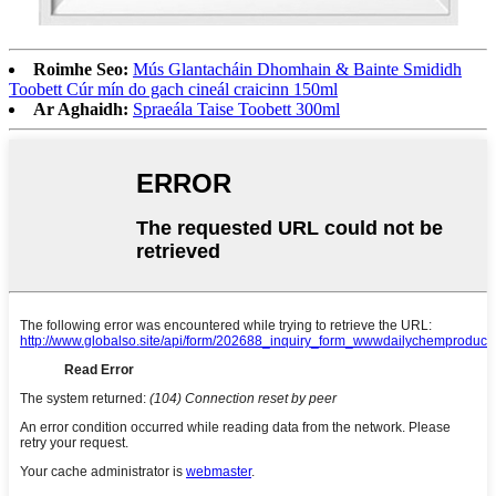
Roimhe Seo:
Mús Glantacháin Dhomhain & Bainte Smididh
Toobett Cúr mín do gach cineál craicinn 150ml
Ar Aghaidh:
Spraeála Taise Toobett 300ml