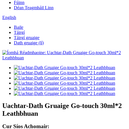
Fúinn
Déan Teagmháil Linn
English
Baile
Táirgí
Táirgí gruaige
Dath gruaige (lí)
Uachtar-Dath Gruaige Go-touch 30ml*2
Leathbhuan
Cur Síos Achomair: