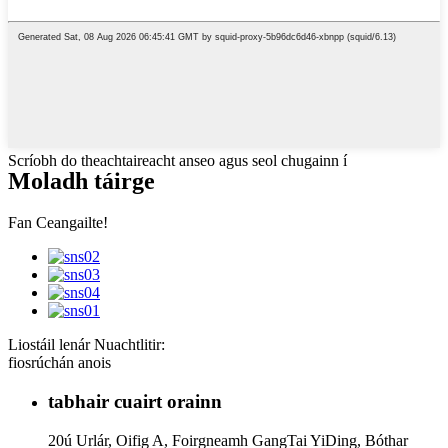
Scríobh do theachtaireacht anseo agus seol chugainn í
Moladh táirge
Fan Ceangailte!
Liostáil lenár Nuachtlitir:
fiosrúchán anois
tabhair cuairt orainn
20ú Urlár, Oifig A, Foirgneamh GangTai YiDing, Bóthar