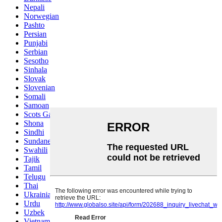
Nepali
Norwegian
Pashto
Persian
Punjabi
Serbian
Sesotho
Sinhala
Slovak
Slovenian
Somali
Samoan
Scots Gaelic
Shona
Sindhi
Sundanese
Swahili
Tajik
Tamil
Telugu
Thai
Ukrainian
Urdu
Uzbek
Vietnamese