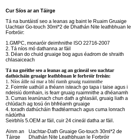
Cur Síos ar an Táirge
Tá na buntáistí seo a leanas ag baint le Ruaim Gruaige
Uachtair Go-touch 30ml*2 de Dhathán Nite leathbhuan le
Forbróir:
1.GMPC, monaróir deimhnithe ISO 22716-2007
2. Tá níos mó dathanna ar fáil
3. Déan do chuid gruaige bog agus éadrom de shraith
chlasaiceach
Tá na gnéithe seo a leanas ag an gcineál seo uachtar
dathúcháin gruaige leathbhuan le forbróir freisin:
1. Níos áille ná mar a bhí riamh gruaig ruaimnithe
2. Foirmle uathúil a théann isteach go tapa i taise agus i
ndeisiú domhain, is fearr gruaig ruaimnithe a dhéanamh
3. Cumas leanúnach chun dath a ghlasáil, gruaig liath a
chlúdach ag tosú ón bhfréamh gruaige
4. toradh dathúcháin fhadtéarmach agus cuma lonrach
nádúrtha
Seirbhís 5.OEM ar fáil, cuir 24 cineál datha ar fáil.
Ainm an
Uachtar-Dath Gruaige Go-touch 30ml*2 de
Táirge
Dhathán Nite Leathbhuan le Forbróir