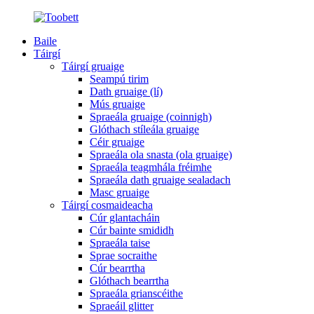
Baile
Táirgí
Táirgí gruaige
Seampú tirim
Dath gruaige (lí)
Mús gruaige
Spraeála gruaige (coinnigh)
Glóthach stíleála gruaige
Céir gruaige
Spraeála ola snasta (ola gruaige)
Spraeála teagmhála fréimhe
Spraeála dath gruaige sealadach
Masc gruaige
Táirgí cosmaideacha
Cúr glantacháin
Cúr bainte smididh
Spraeála taise
Sprae socraithe
Cúr bearrtha
Glóthach bearrtha
Spraeála grianscéithe
Spraeáil glitter