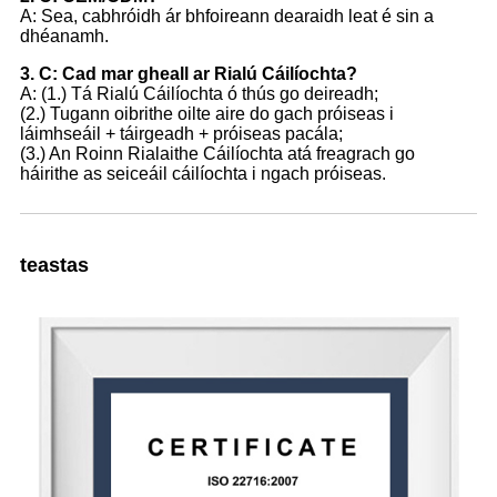
A: Sea, cabhróidh ár bhfoireann dearaidh leat é sin a
dhéanamh.
3. C: Cad mar gheall ar Rialú Cáilíochta?
A: (1.) Tá Rialú Cáilíochta ó thús go deireadh;
(2.) Tugann oibrithe oilte aire do gach próiseas i
láimhseáil + táirgeadh + próiseas pacála;
(3.) An Roinn Rialaithe Cáilíochta atá freagrach go
háirithe as seiceáil cáilíochta i ngach próiseas.
teastas