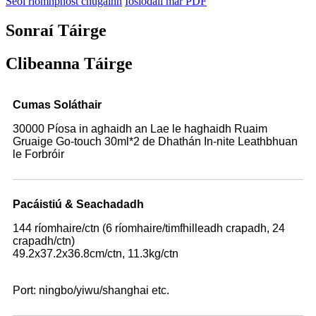
Seol ríomhphost chugainn
Íoslódáil mar PDF
Sonraí Táirge
Clibeanna Táirge
Cumas Soláthair
30000 Píosa in aghaidh an Lae le haghaidh Ruaim
Gruaige Go-touch 30ml*2 de Dhathán In-nite Leathbhuan
le Forbróir
Pacáistiú & Seachadadh
144 ríomhaire/ctn (6 ríomhaire/timfhilleadh crapadh, 24
crapadh/ctn)
49.2x37.2x36.8cm/ctn, 11.3kg/ctn
Port: ningbo/yiwu/shanghai etc.