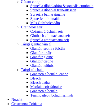
Cúram coirp
Spraeála díbholadóra & spraeála cumhráin
Spraeála díbholaí frith-allasach
Spraeála bainte gruaige
Sprae féin-donnaithe
Mús Cithfholcadáin
Úraitheoir aeir
Coirníní úrúcháin aeir
Glóthach athnuachana aeir
Spraeála athnuachana aeir
Táirgí glantacháin tí
Glantóir seomra folctha
Glantóir urláir
Glantóir gloine
Glantóir cistine
Glantóir leithris
Táirgí níocháin
Glantach níocháin leanbh
Bleach
Bleach datha
Maolaitheoir fabraice
Glantach níocháin
Teanndáileog boladh sa nigh
Nuacht
Ceisteanna Coitianta