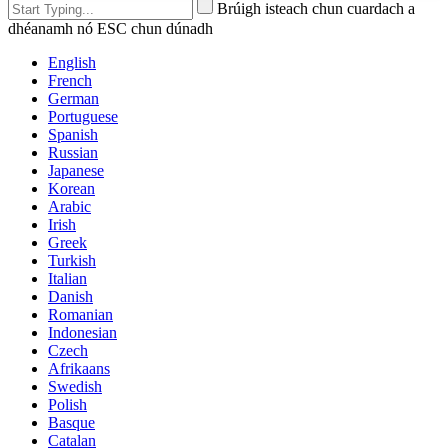
Brúigh isteach chun cuardach a
dhéanamh nó ESC chun dúnadh
English
French
German
Portuguese
Spanish
Russian
Japanese
Korean
Arabic
Irish
Greek
Turkish
Italian
Danish
Romanian
Indonesian
Czech
Afrikaans
Swedish
Polish
Basque
Catalan