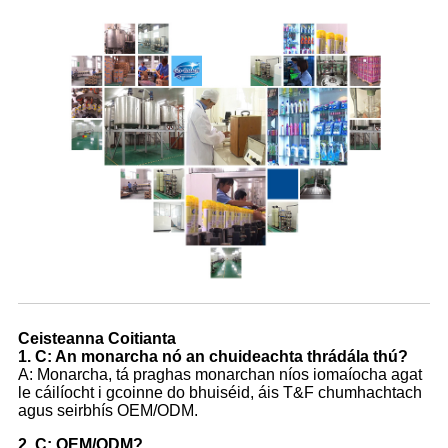
Ceisteanna Coitianta
1. C: An monarcha nó an chuideachta thrádála thú?
A: Monarcha, tá praghas monarchan níos iomaíocha agat
le cáilíocht i gcoinne do bhuiséid, áis T&F chumhachtach
agus seirbhís OEM/ODM.
2. C: OEM/ODM?