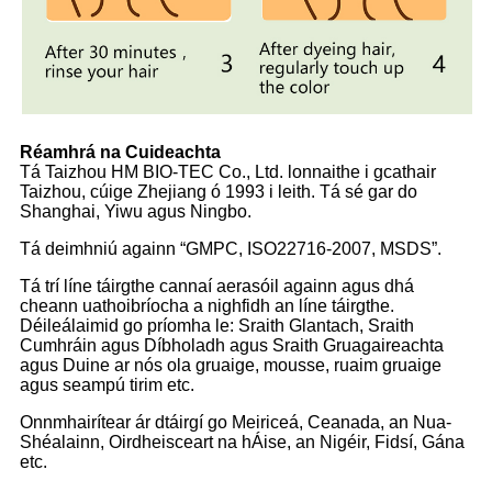
Réamhrá na Cuideachta
Tá Taizhou HM BIO-TEC Co., Ltd. lonnaithe i gcathair
Taizhou, cúige Zhejiang ó 1993 i leith. Tá sé gar do
Shanghai, Yiwu agus Ningbo.
Tá deimhniú againn “GMPC, ISO22716-2007, MSDS”.
Tá trí líne táirgthe cannaí aerasóil againn agus dhá
cheann uathoibríocha a nighfidh an líne táirgthe.
Déileálaimid go príomha le: Sraith Glantach, Sraith
Cumhráin agus Díbholadh agus Sraith Gruagaireachta
agus Duine ar nós ola gruaige, mousse, ruaim gruaige
agus seampú tirim etc.
Onnmhairítear ár dtáirgí go Meiriceá, Ceanada, an Nua-
Shéalainn, Oirdheisceart na hÁise, an Nigéir, Fidsí, Gána
etc.