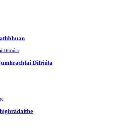
eathbhuan
umhrachtaí Difriúla
híghrádaithe