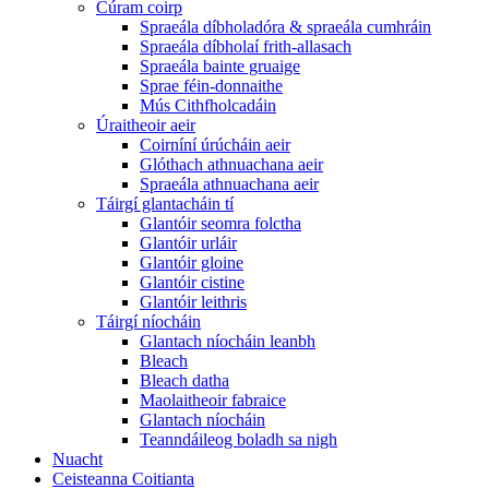
Cúram coirp
Spraeála díbholadóra & spraeála cumhráin
Spraeála díbholaí frith-allasach
Spraeála bainte gruaige
Sprae féin-donnaithe
Mús Cithfholcadáin
Úraitheoir aeir
Coirníní úrúcháin aeir
Glóthach athnuachana aeir
Spraeála athnuachana aeir
Táirgí glantacháin tí
Glantóir seomra folctha
Glantóir urláir
Glantóir gloine
Glantóir cistine
Glantóir leithris
Táirgí níocháin
Glantach níocháin leanbh
Bleach
Bleach datha
Maolaitheoir fabraice
Glantach níocháin
Teanndáileog boladh sa nigh
Nuacht
Ceisteanna Coitianta