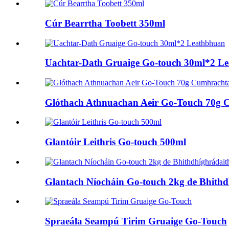
Cúr Bearrtha Toobett 350ml
Uachtar-Dath Gruaige Go-touch 30ml*2 L
Glóthach Athnuachan Aeir Go-Touch 70g C
Glantóir Leithris Go-touch 500ml
Glantach Níocháin Go-touch 2kg de Bhithd
Spraeála Seampú Tirim Gruaige Go-Touch