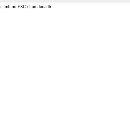
héanamh nó ESC chun dúnadh