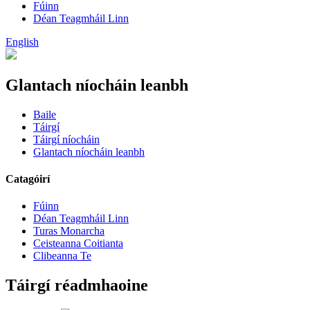
Fúinn
Déan Teagmháil Linn
English
Glantach níocháin leanbh
Baile
Táirgí
Táirgí níocháin
Glantach níocháin leanbh
Catagóirí
Fúinn
Déan Teagmháil Linn
Turas Monarcha
Ceisteanna Coitianta
Clibeanna Te
Táirgí réadmhaoine