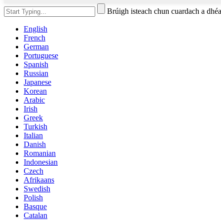
Brúigh isteach chun cuardach a d
English
French
German
Portuguese
Spanish
Russian
Japanese
Korean
Arabic
Irish
Greek
Turkish
Italian
Danish
Romanian
Indonesian
Czech
Afrikaans
Swedish
Polish
Basque
Catalan