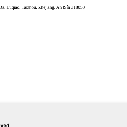
Da, Luqiao, Taizhou, Zhejiang, An tSín 318050