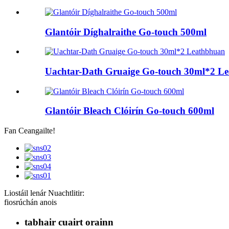
Glantóir Díghalraithe Go-touch 500ml
Uachtar-Dath Gruaige Go-touch 30ml*2 L
Glantóir Bleach Clóirín Go-touch 600ml
Fan Ceangailte!
Liostáil lenár Nuachtlitir:
fiosrúchán anois
tabhair cuairt orainn