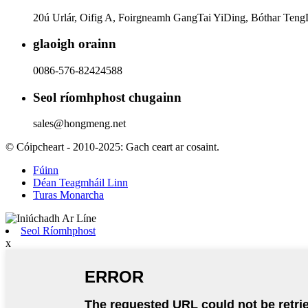
20ú Urlár, Oifig A, Foirgneamh GangTai YiDing, Bóthar Teng
glaoigh orainn
0086-576-82424588
Seol ríomhphost chugainn
sales@hongmeng.net
© Cóipcheart - 2010-2025: Gach ceart ar cosaint.
Fúinn
Déan Teagmháil Linn
Turas Monarcha
Seol Ríomhphost
x