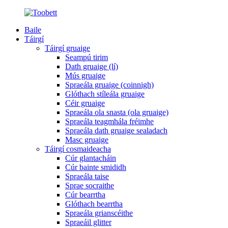
Baile
Táirgí
Táirgí gruaige
Seampú tirim
Dath gruaige (lí)
Mús gruaige
Spraeála gruaige (coinnigh)
Glóthach stíleála gruaige
Céir gruaige
Spraeála ola snasta (ola gruaige)
Spraeála teagmhála fréimhe
Spraeála dath gruaige sealadach
Masc gruaige
Táirgí cosmaideacha
Cúr glantacháin
Cúr bainte smididh
Spraeála taise
Sprae socraithe
Cúr bearrtha
Glóthach bearrtha
Spraeála grianscéithe
Spraeáil glitter