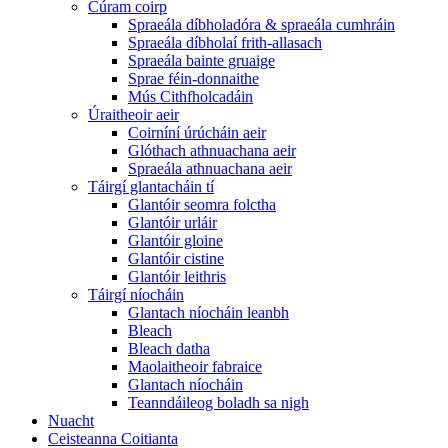
Cúram coirp
Spraeála díbholadóra & spraeála cumhráin
Spraeála díbholaí frith-allasach
Spraeála bainte gruaige
Sprae féin-donnaithe
Mús Cithfholcadáin
Úraitheoir aeir
Coirníní úrúcháin aeir
Glóthach athnuachana aeir
Spraeála athnuachana aeir
Táirgí glantacháin tí
Glantóir seomra folctha
Glantóir urláir
Glantóir gloine
Glantóir cistine
Glantóir leithris
Táirgí níocháin
Glantach níocháin leanbh
Bleach
Bleach datha
Maolaitheoir fabraice
Glantach níocháin
Teanndáileog boladh sa nigh
Nuacht
Ceisteanna Coitianta