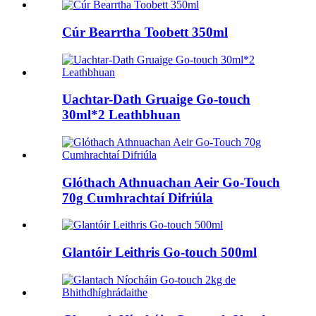
Cúr Bearrtha Toobett 350ml
Uachtar-Dath Gruaige Go-touch
30ml*2 Leathbhuan
Glóthach Athnuachan Aeir Go-Touch
70g Cumhrachtaí Difriúla
Glantóir Leithris Go-touch 500ml