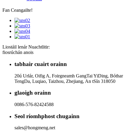
Fan Ceangailte!
Liostáil lenár Nuachtlitir:
fiosrúchán anois
tabhair cuairt orainn
20ú Urlár, Oifig A, Foirgneamh GangTai YiDing, Bóthar
TengDa, Luqiao, Taizhou, Zhejiang, An tSín 318050
glaoigh orainn
0086-576-82424588
Seol ríomhphost chugainn
sales@hongmeng.net