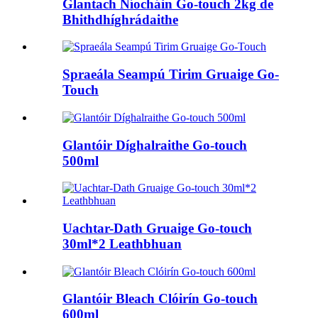
Glantach Níocháin Go-touch 2kg de
Bhithdhíghrádaithe
Spraeála Seampú Tirim Gruaige Go-
Touch
Glantóir Díghalraithe Go-touch
500ml
Uachtar-Dath Gruaige Go-touch
30ml*2 Leathbhuan
Glantóir Bleach Clóirín Go-touch
600ml