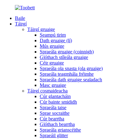
Baile
Táirgí
Táirgí gruaige
Seampú tirim
Dath gruaige (lí)
Mús gruaige
Spraeála gruaige (coinnigh)
Glóthach stíleála gruaige
Céir gruaige
Spraeála ola snasta (ola gruaige)
Spraeála teagmhála fréimhe
Spraeála dath gruaige sealadach
Masc gruaige
Táirgí cosmaideacha
Cúr glantacháin
Cúr bainte smididh
Spraeála taise
Sprae socraithe
Cúr bearrtha
Glóthach bearrtha
Spraeála grianscéithe
Spraeáil glitter