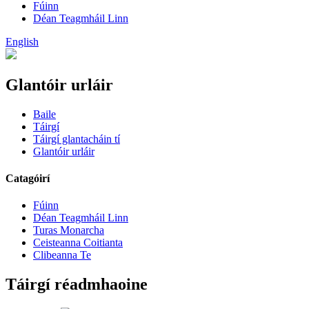
Fúinn
Déan Teagmháil Linn
English
Glantóir urláir
Baile
Táirgí
Táirgí glantacháin tí
Glantóir urláir
Catagóirí
Fúinn
Déan Teagmháil Linn
Turas Monarcha
Ceisteanna Coitianta
Clibeanna Te
Táirgí réadmhaoine