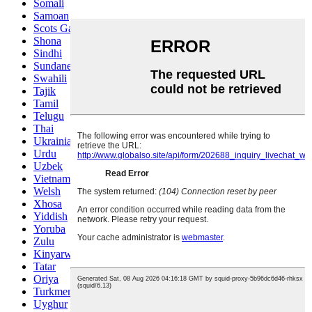
Somali
Samoan
Scots Gaelic
Shona
Sindhi
Sundanese
Swahili
Tajik
Tamil
Telugu
Thai
Ukrainian
Urdu
Uzbek
Vietnamese
Welsh
Xhosa
Yiddish
Yoruba
Zulu
Kinyarwanda
Tatar
Oriya
Turkmen
Uyghur