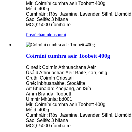
Mír: Coirníní cumhra aeir Toobett 400g
Méid: 400g
Cumhráin: Rós, Jasmine, Lavender, Silíní, Líomóid,
Saol Seilfe: 3 bliana
MOQ: 5000 ríomhaire
fiosrúchán
mionsonraí
Coirníní cumhra aeir Toobett 400g
Cineál: Coirnín Athnuachana Aeir
Úsáid Athnuachan Aeir Baile, carr, oifig
Cruth: Coirnín Criostail
Gné: Inbhuanaithe, Stocáilte
Áit Bhunaidh: Zhejiang, an tSín
Ainm Branda: Toobett
Uimhir Mhúnla: bd001
Mír: Coirníní cumhra aeir Toobett 400g
Méid: 400g
Cumhráin: Rós, Jasmine, Lavender, Silíní, Líomóid,
Saol Seilfe: 3 bliana
MOQ: 5000 ríomhaire