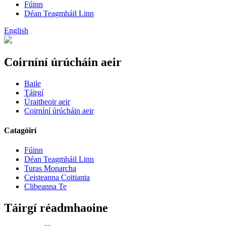
Fúinn
Déan Teagmháil Linn
English
Coirníní úrúcháin aeir
Baile
Táirgí
Úraitheoir aeir
Coirníní úrúcháin aeir
Catagóirí
Fúinn
Déan Teagmháil Linn
Turas Monarcha
Ceisteanna Coitianta
Clibeanna Te
Táirgí réadmhaoine