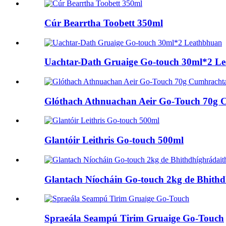
Cúr Bearrtha Toobett 350ml
Uachtar-Dath Gruaige Go-touch 30ml*2 L
Glóthach Athnuachan Aeir Go-Touch 70g C
Glantóir Leithris Go-touch 500ml
Glantach Níocháin Go-touch 2kg de Bhithd
Spraeála Seampú Tirim Gruaige Go-Touch