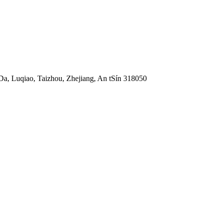
Da, Luqiao, Taizhou, Zhejiang, An tSín 318050