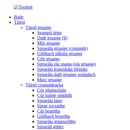
Baile
Táirgí
Táirgí gruaige
Seampú tirim
Dath gruaige (lí)
Mús gruaige
Spraeála gruaige (coinnigh)
Glóthach stíleála gruaige
Céir gruaige
Spraeála ola snasta (ola gruaige)
Spraeála teagmhála fréimhe
Spraeála dath gruaige sealadach
Masc gruaige
Táirgí cosmaideacha
Cúr glantacháin
Cúr bainte smididh
Spraeála taise
Sprae socraithe
Cúr bearrtha
Glóthach bearrtha
Spraeála grianscéithe
Spraeáil glitter