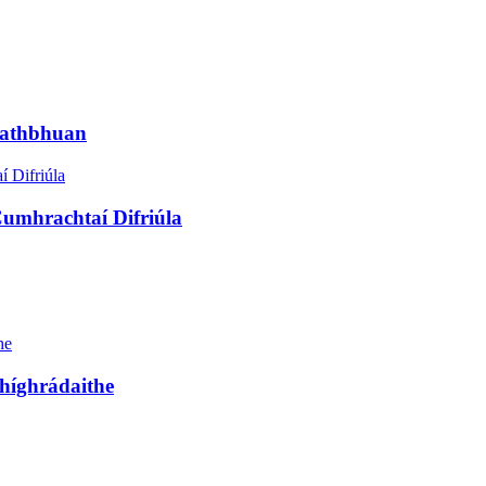
eathbhuan
umhrachtaí Difriúla
híghrádaithe