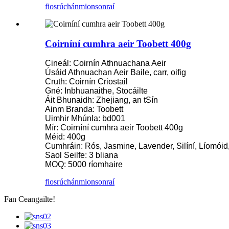
fiosrúchán
mionsonraí
Coirníní cumhra aeir Toobett 400g
Cineál: Coirnín Athnuachana Aeir
Úsáid Athnuachan Aeir Baile, carr, oifig
Cruth: Coirnín Criostail
Gné: Inbhuanaithe, Stocáilte
Áit Bhunaidh: Zhejiang, an tSín
Ainm Branda: Toobett
Uimhir Mhúnla: bd001
Mír: Coirníní cumhra aeir Toobett 400g
Méid: 400g
Cumhráin: Rós, Jasmine, Lavender, Silíní, Líomóid,
Saol Seilfe: 3 bliana
MOQ: 5000 ríomhaire
fiosrúchán
mionsonraí
Fan Ceangailte!