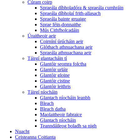
Cúram coirp
Spraeála díbholadóra & spraeála cumhráin
Spraeála díbholaí frith-allasach
Spraeála bainte gruaige
Sprae féin-donnaithe
Mús Cithfholcadáin
Úraitheoir aeir
Coirníní úrúcháin aeir
Glóthach athnuachana aeir
Spraeála athnuachana aeir
Táirgí glantacháin tí
Glantóir seomra folctha
Glantóir urláir
Glantóir gloine
Glantóir cistine
Glantóir leithris
Táirgí níocháin
Glantach níocháin leanbh
Bleach
Bleach datha
Maolaitheoir fabraice
Glantach níocháin
Teanndáileog boladh sa nigh
Nuacht
Ceisteanna Coitianta