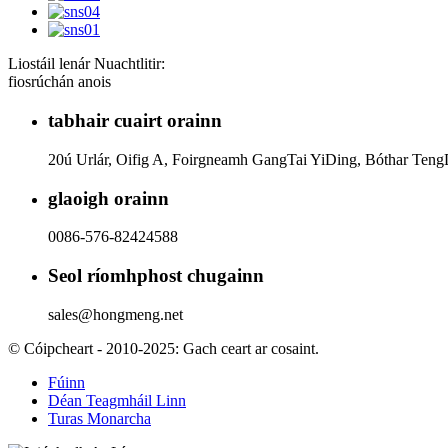
Liostáil lenár Nuachtlitir:
fiosrúchán anois
tabhair cuairt orainn
20ú Urlár, Oifig A, Foirgneamh GangTai YiDing, Bóthar Teng
glaoigh orainn
0086-576-82424588
Seol ríomhphost chugainn
sales@hongmeng.net
© Cóipcheart - 2010-2025: Gach ceart ar cosaint.
Fúinn
Déan Teagmháil Linn
Turas Monarcha