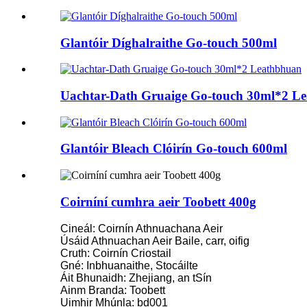
Glantóir Díghalraithe Go-touch 500ml
Uachtar-Dath Gruaige Go-touch 30ml*2 L
Glantóir Bleach Clóirín Go-touch 600ml
Coirníní cumhra aeir Toobett 400g
Cineál: Coirnín Athnuachana Aeir
Úsáid Athnuachan Aeir Baile, carr, oifig
Cruth: Coirnín Criostail
Gné: Inbhuanaithe, Stocáilte
Áit Bhunaidh: Zhejiang, an tSín
Ainm Branda: Toobett
Uimhir Mhúnla: bd001