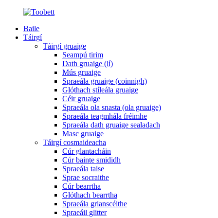
Baile
Táirgí
Táirgí gruaige
Seampú tirim
Dath gruaige (lí)
Mús gruaige
Spraeála gruaige (coinnigh)
Glóthach stíleála gruaige
Céir gruaige
Spraeála ola snasta (ola gruaige)
Spraeála teagmhála fréimhe
Spraeála dath gruaige sealadach
Masc gruaige
Táirgí cosmaideacha
Cúr glantacháin
Cúr bainte smididh
Spraeála taise
Sprae socraithe
Cúr bearrtha
Glóthach bearrtha
Spraeála grianscéithe
Spraeáil glitter