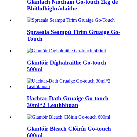
Glantach Níocháin Go-touch 2kg de
Bhithdhíghrádaithe
Spraeála Seampú Tirim Gruaige Go-
Touch
Glantóir Díghalraithe Go-touch
500ml
Uachtar-Dath Gruaige Go-touch
30ml*2 Leathbhuan
Glantóir Bleach Clóirín Go-touch
600ml