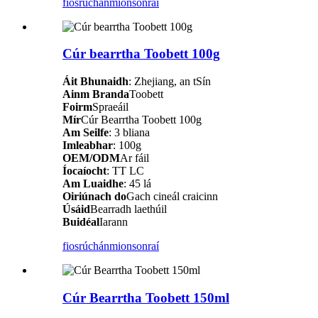
fiosrúchán
mionsonraí
Cúr bearrtha Toobett 100g
Áit Bhunaidh
: Zhejiang, an tSín
Ainm Branda
Toobett
Foirm
Spraeáil
Mír
Cúr Bearrtha Toobett 100g
Am Seilfe
: 3 bliana
Imleabhar
: 100g
OEM/ODM
Ar fáil
Íocaíocht
: TT LC
Am Luaidhe
: 45 lá
Oiriúnach do
Gach cineál craicinn
Úsáid
Bearradh laethúil
Buidéal
Iarann
fiosrúchán
mionsonraí
Cúr Bearrtha Toobett 150ml