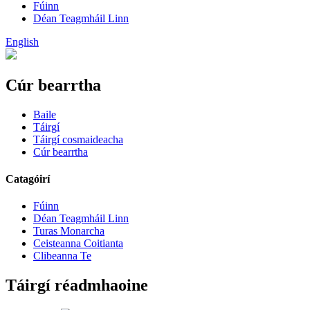
Fúinn
Déan Teagmháil Linn
English
Cúr bearrtha
Baile
Táirgí
Táirgí cosmaideacha
Cúr bearrtha
Catagóirí
Fúinn
Déan Teagmháil Linn
Turas Monarcha
Ceisteanna Coitianta
Clibeanna Te
Táirgí réadmhaoine