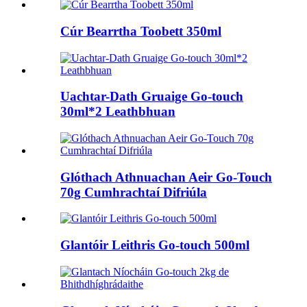
Cúr Bearrtha Toobett 350ml
Uachtar-Dath Gruaige Go-touch
30ml*2 Leathbhuan
Glóthach Athnuachan Aeir Go-Touch
70g Cumhrachtaí Difriúla
Glantóir Leithris Go-touch 500ml