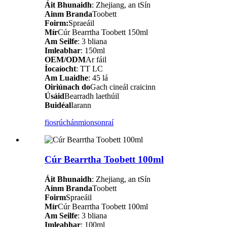
Áit Bhunaidh
: Zhejiang, an tSín
Ainm Branda
Toobett
Foirm:
Spraeáil
Mír
Cúr Bearrtha Toobett 150ml
Am Seilfe
: 3 bliana
Imleabhar
: 150ml
OEM/ODM
Ar fáil
Íocaíocht
: TT LC
Am Luaidhe
: 45 lá
Oiriúnach do
Gach cineál craicinn
Úsáid
Bearradh laethúil
Buidéal
Iarann
fiosrúchán
mionsonraí
Cúr Bearrtha Toobett 100ml
Áit Bhunaidh
: Zhejiang, an tSín
Ainm Branda
Toobett
Foirm
Spraeáil
Mír
Cúr Bearrtha Toobett 100ml
Am Seilfe
: 3 bliana
Imleabhar
: 100ml