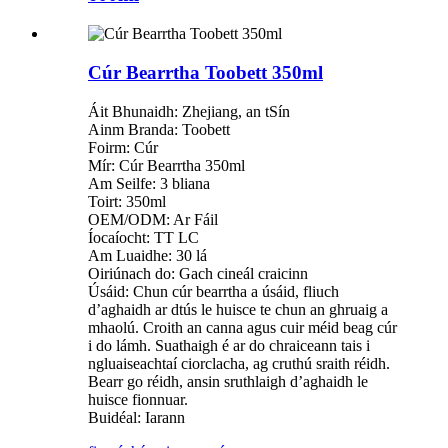
Cúr Bearrtha Toobett 350ml
Áit Bhunaidh: Zhejiang, an tSín
Ainm Branda: Toobett
Foirm: Cúr
Mír: Cúr Bearrtha 350ml
Am Seilfe: 3 bliana
Toirt: 350ml
OEM/ODM: Ar Fáil
Íocaíocht: TT LC
Am Luaidhe: 30 lá
Oiriúnach do: Gach cineál craicinn
Úsáid: Chun cúr bearrtha a úsáid, fliuch
d’aghaidh ar dtús le huisce te chun an ghruaig a
mhaolú. Croith an canna agus cuir méid beag cúr
i do lámh. Suathaigh é ar do chraiceann tais i
ngluaiseachtaí ciorclacha, ag cruthú sraith réidh.
Bearr go réidh, ansin sruthlaigh d’aghaidh le
huisce fionnuar.
Buidéal: Iarann