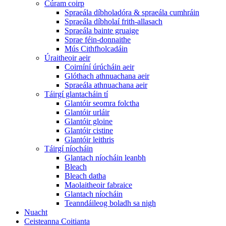
Cúram coirp
Spraeála díbholadóra & spraeála cumhráin
Spraeála díbholaí frith-allasach
Spraeála bainte gruaige
Sprae féin-donnaithe
Mús Cithfholcadáin
Úraitheoir aeir
Coirníní úrúcháin aeir
Glóthach athnuachana aeir
Spraeála athnuachana aeir
Táirgí glantacháin tí
Glantóir seomra folctha
Glantóir urláir
Glantóir gloine
Glantóir cistine
Glantóir leithris
Táirgí níocháin
Glantach níocháin leanbh
Bleach
Bleach datha
Maolaitheoir fabraice
Glantach níocháin
Teanndáileog boladh sa nigh
Nuacht
Ceisteanna Coitianta