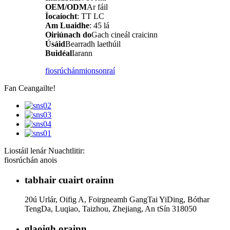
OEM/ODM
Ar fáil
Íocaíocht
: TT LC
Am Luaidhe
: 45 lá
Oiriúnach do
Gach cineál craicinn
Úsáid
Bearradh laethúil
Buidéal
Iarann
fiosrúchán
mionsonraí
Fan Ceangailte!
Liostáil lenár Nuachtlitir:
fiosrúchán anois
tabhair cuairt orainn
20ú Urlár, Oifig A, Foirgneamh GangTai YiDing, Bóthar
TengDa, Luqiao, Taizhou, Zhejiang, An tSín 318050
glaoigh orainn