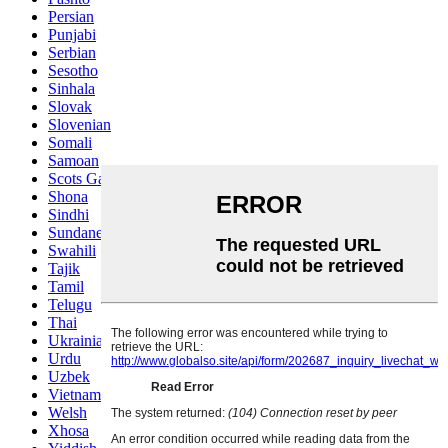
Persian
Punjabi
Serbian
Sesotho
Sinhala
Slovak
Slovenian
Somali
Samoan
Scots Gaelic
Shona
Sindhi
Sundanese
Swahili
Tajik
Tamil
Telugu
Thai
Ukrainian
Urdu
Uzbek
Vietnamese
Welsh
Xhosa