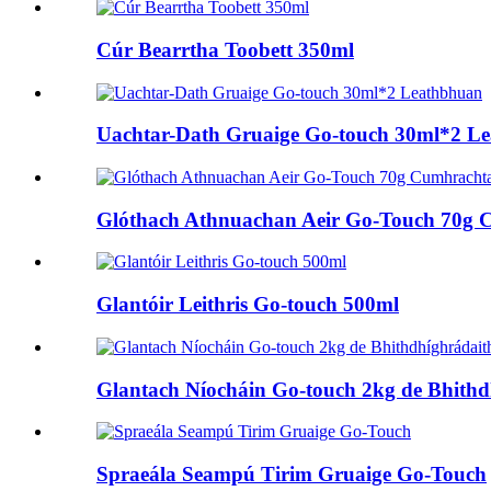
Cúr Bearrtha Toobett 350ml
Uachtar-Dath Gruaige Go-touch 30ml*2 L
Glóthach Athnuachan Aeir Go-Touch 70g C
Glantóir Leithris Go-touch 500ml
Glantach Níocháin Go-touch 2kg de Bhithd
Spraeála Seampú Tirim Gruaige Go-Touch