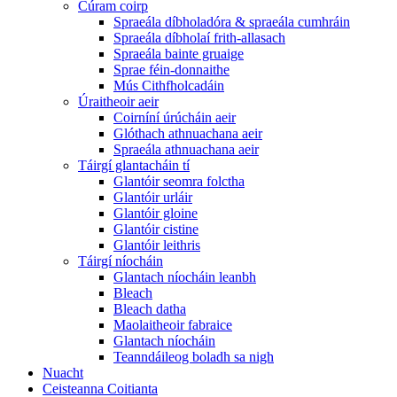
Cúram coirp
Spraeála díbholadóra & spraeála cumhráin
Spraeála díbholaí frith-allasach
Spraeála bainte gruaige
Sprae féin-donnaithe
Mús Cithfholcadáin
Úraitheoir aeir
Coirníní úrúcháin aeir
Glóthach athnuachana aeir
Spraeála athnuachana aeir
Táirgí glantacháin tí
Glantóir seomra folctha
Glantóir urláir
Glantóir gloine
Glantóir cistine
Glantóir leithris
Táirgí níocháin
Glantach níocháin leanbh
Bleach
Bleach datha
Maolaitheoir fabraice
Glantach níocháin
Teanndáileog boladh sa nigh
Nuacht
Ceisteanna Coitianta