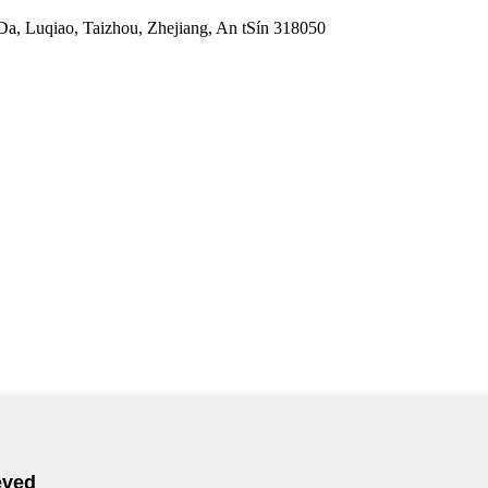
Da, Luqiao, Taizhou, Zhejiang, An tSín 318050