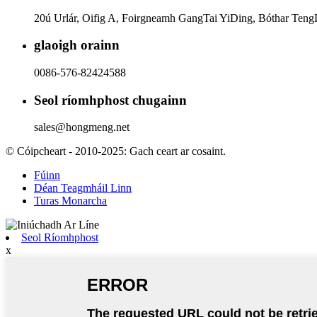
20ú Urlár, Oifig A, Foirgneamh GangTai YiDing, Bóthar Teng
glaoigh orainn
0086-576-82424588
Seol ríomhphost chugainn
sales@hongmeng.net
© Cóipcheart - 2010-2025: Gach ceart ar cosaint.
Fúinn
Déan Teagmháil Linn
Turas Monarcha
Seol Ríomhphost
x