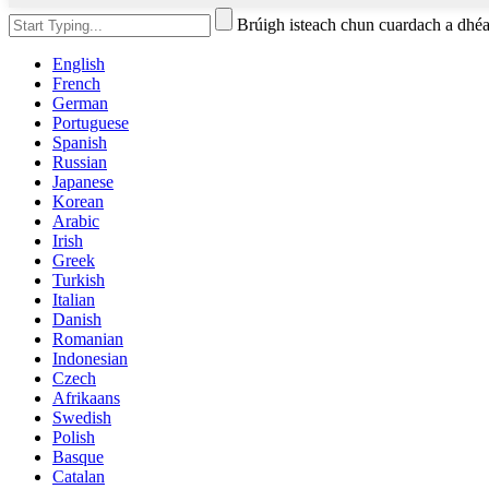
Brúigh isteach chun cuardach a d
English
French
German
Portuguese
Spanish
Russian
Japanese
Korean
Arabic
Irish
Greek
Turkish
Italian
Danish
Romanian
Indonesian
Czech
Afrikaans
Swedish
Polish
Basque
Catalan