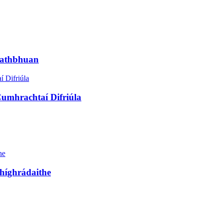
eathbhuan
umhrachtaí Difriúla
híghrádaithe