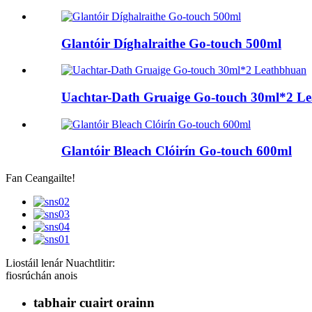
Glantóir Díghalraithe Go-touch 500ml
Uachtar-Dath Gruaige Go-touch 30ml*2 L
Glantóir Bleach Clóirín Go-touch 600ml
Fan Ceangailte!
Liostáil lenár Nuachtlitir:
fiosrúchán anois
tabhair cuairt orainn