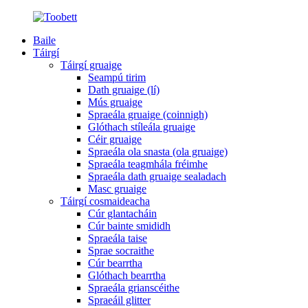
Baile
Táirgí
Táirgí gruaige
Seampú tirim
Dath gruaige (lí)
Mús gruaige
Spraeála gruaige (coinnigh)
Glóthach stíleála gruaige
Céir gruaige
Spraeála ola snasta (ola gruaige)
Spraeála teagmhála fréimhe
Spraeála dath gruaige sealadach
Masc gruaige
Táirgí cosmaideacha
Cúr glantacháin
Cúr bainte smididh
Spraeála taise
Sprae socraithe
Cúr bearrtha
Glóthach bearrtha
Spraeála grianscéithe
Spraeáil glitter