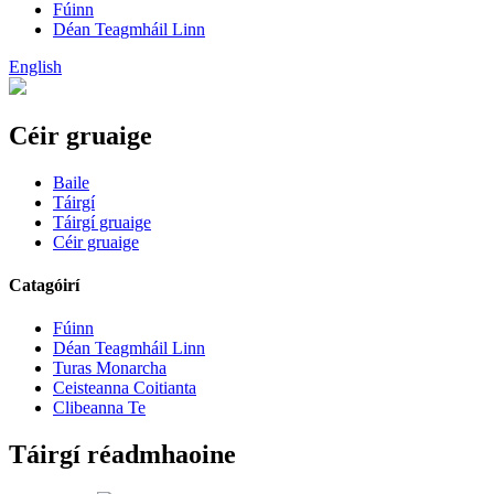
Fúinn
Déan Teagmháil Linn
English
Céir gruaige
Baile
Táirgí
Táirgí gruaige
Céir gruaige
Catagóirí
Fúinn
Déan Teagmháil Linn
Turas Monarcha
Ceisteanna Coitianta
Clibeanna Te
Táirgí réadmhaoine