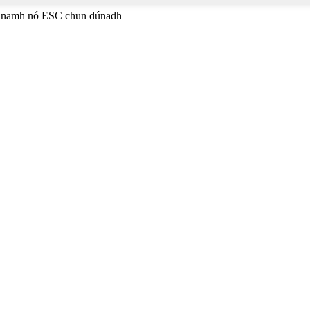
héanamh nó ESC chun dúnadh