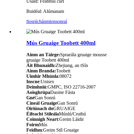
Úsáid: Feabhsú curl
Buidéal: Alúmanam
fiosrúchán
mionsonraí
Mús Gruaige Toobett 400ml
Ainm an Táirge:
Spraeála gruaige mousse
gruaige Toobett 400ml
Áit Bhunaidh:
Zhejiang, an tSín
Ainm Branda:
Toobett
Uimhir Mhúnla
:08072
Inscne
:Unisex
Deimhniú
:GMPC, ISO 22716-2007
Aoisghrúpa
Daoine Fásta
Gné
Gan Sonrú
Cineál Gruaige
Gan Sonrú
Oiriúnach do
GRUAIGE
Éifeacht Stíleála
Múnlú/Cruthú
Coinnigh Neart
:Greim Láidir
Foirm
Mús
Feidhm
:Greim Stíl Gruaige