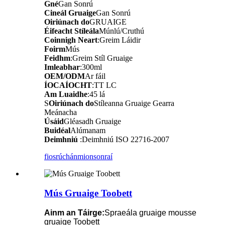
Gné
Gan Sonrú
Cineál Gruaige
Gan Sonrú
Oiriúnach do
GRUAIGE
Éifeacht Stíleála
Múnlú/Cruthú
Coinnigh Neart
:Greim Láidir
Foirm
Mús
Feidhm
:Greim Stíl Gruaige
Imleabhar
:300ml
OEM/ODM
Ar fáil
ÍOCAÍOCHT
:TT LC
Am Luaidhe
:45 lá
S
Oiriúnach do
Stíleanna Gruaige Gearra
Meánacha
Úsáid
Gléasadh Gruaige
Buidéal
Alúmanam
Deimhniú
:
Deimhniú ISO 22716-2007
fiosrúchán
mionsonraí
Mús Gruaige Toobett
Ainm an Táirge:
Spraeála gruaige mousse
gruaige Toobett