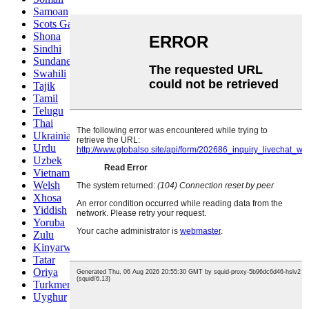
Samoan
Scots Gaelic
Shona
Sindhi
Sundanese
Swahili
Tajik
Tamil
Telugu
Thai
Ukrainian
Urdu
Uzbek
Vietnamese
Welsh
Xhosa
Yiddish
Yoruba
Zulu
Kinyarwanda
Tatar
Oriya
Turkmen
Uyghur