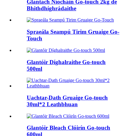
Glantach Níocháin Go-touch 2kg de
Bhithdhíghrádaithe
Spraeála Seampú Tirim Gruaige Go-
Touch
Glantóir Díghalraithe Go-touch
500ml
Uachtar-Dath Gruaige Go-touch
30ml*2 Leathbhuan
Glantóir Bleach Clóirín Go-touch
600ml