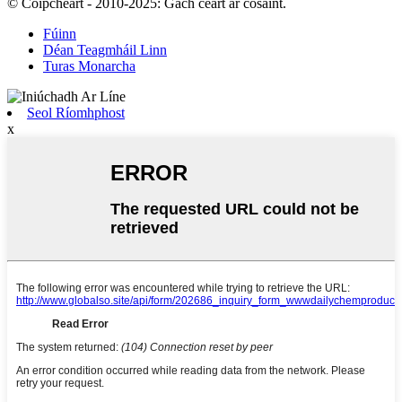
© Cóipcheart - 2010-2025: Gach ceart ar cosaint.
Fúinn
Déan Teagmháil Linn
Turas Monarcha
Seol Ríomhphost
x