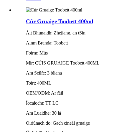
Cúr Gruaige Toobett 400ml
Áit Bhunaidh: Zhejiang, an tSín
Ainm Branda: Toobett
Foirm: Mús
Mír: CÚIS GRUAIGE Toobett 400ML
Am Seilfe: 3 bliana
Toirt: 400ML
OEM/ODM: Ar fáil
Íocaíocht: TT LC
Am Luaidhe: 30 lá
Oiriúnach do: Gach cineál gruaige