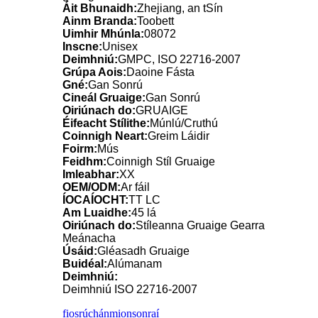
Áit Bhunaidh:
Zhejiang, an tSín
Ainm Branda:
Toobett
Uimhir Mhúnla:
08072
Inscne:
Unisex
Deimhniú:
GMPC, ISO 22716-2007
Grúpa Aois:
Daoine Fásta
Gné:
Gan Sonrú
Cineál Gruaige:
Gan Sonrú
Oiriúnach do:
GRUAIGE
Éifeacht Stílithe:
Múnlú/Cruthú
Coinnigh Neart:
Greim Láidir
Foirm:
Mús
Feidhm:
Coinnigh Stíl Gruaige
Imleabhar:
XX
OEM/ODM:
Ar fáil
ÍOCAÍOCHT:
TT LC
Am Luaidhe:
45 lá
Oiriúnach do:
Stíleanna Gruaige Gearra
Meánacha
Úsáid:
Gléasadh Gruaige
Buidéal:
Alúmanam
Deimhniú:
Deimhniú ISO 22716-2007
fiosrúchán
mionsonraí