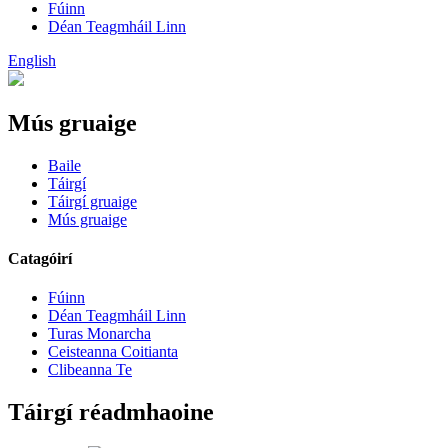
Fúinn
Déan Teagmháil Linn
English
Mús gruaige
Baile
Táirgí
Táirgí gruaige
Mús gruaige
Catagóirí
Fúinn
Déan Teagmháil Linn
Turas Monarcha
Ceisteanna Coitianta
Clibeanna Te
Táirgí réadmhaoine