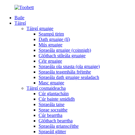
Baile
Táirgí
Táirgí gruaige
Seampú tirim
Dath gruaige (lí)
Mús gruaige
Spraeála gruaige (coinnigh)
Glóthach stíleála gruaige
Céir gruaige
Spraeála ola snasta (ola gruaige)
Spraeála teagmhála fréimhe
Spraeála dath gruaige sealadach
Masc gruaige
Táirgí cosmaideacha
Cúr glantacháin
Cúr bainte smididh
Spraeála taise
Sprae socraithe
Cúr bearrtha
Glóthach bearrtha
Spraeála grianscéithe
Spraeáil glitter