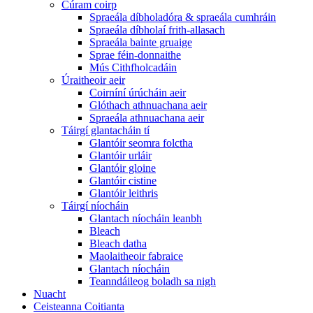
Cúram coirp
Spraeála díbholadóra & spraeála cumhráin
Spraeála díbholaí frith-allasach
Spraeála bainte gruaige
Sprae féin-donnaithe
Mús Cithfholcadáin
Úraitheoir aeir
Coirníní úrúcháin aeir
Glóthach athnuachana aeir
Spraeála athnuachana aeir
Táirgí glantacháin tí
Glantóir seomra folctha
Glantóir urláir
Glantóir gloine
Glantóir cistine
Glantóir leithris
Táirgí níocháin
Glantach níocháin leanbh
Bleach
Bleach datha
Maolaitheoir fabraice
Glantach níocháin
Teanndáileog boladh sa nigh
Nuacht
Ceisteanna Coitianta