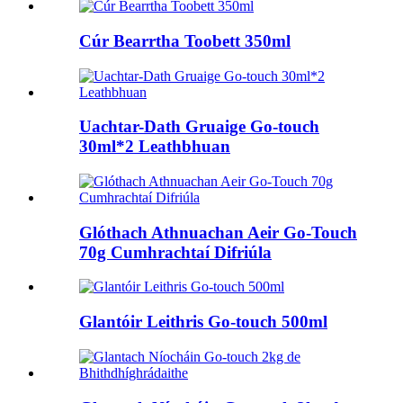
Cúr Bearrtha Toobett 350ml
Uachtar-Dath Gruaige Go-touch
30ml*2 Leathbhuan
Glóthach Athnuachan Aeir Go-Touch
70g Cumhrachtaí Difriúla
Glantóir Leithris Go-touch 500ml