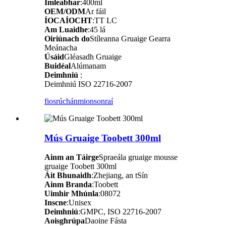
Imleabhar
:400ml
OEM/ODM
Ar fáil
ÍOCAÍOCHT
:TT LC
Am Luaidhe
:45 lá
Oiriúnach do
Stíleanna Gruaige Gearra
Meánacha
Úsáid
Gléasadh Gruaige
Buidéal
Alúmanam
Deimhniú
:
Deimhniú ISO 22716-2007
fiosrúchán
mionsonraí
Mús Gruaige Toobett 300ml
Ainm an Táirge
Spraeála gruaige mousse
gruaige Toobett 300ml
Áit Bhunaidh
:Zhejiang, an tSín
Ainm Branda
:Toobett
Uimhir Mhúnla
:08072
Inscne
:Unisex
Deimhniú
:GMPC, ISO 22716-2007
Aoisghrúpa
Daoine Fásta