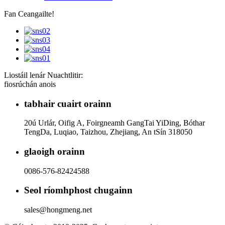
Fan Ceangailte!
Liostáil lenár Nuachtlitir:
fiosrúchán anois
tabhair cuairt orainn
20ú Urlár, Oifig A, Foirgneamh GangTai YiDing, Bóthar
TengDa, Luqiao, Taizhou, Zhejiang, An tSín 318050
glaoigh orainn
0086-576-82424588
Seol ríomhphost chugainn
sales@hongmeng.net