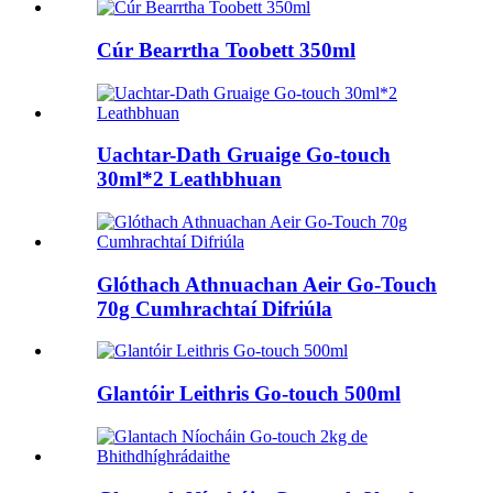
Cúr Bearrtha Toobett 350ml
Uachtar-Dath Gruaige Go-touch
30ml*2 Leathbhuan
Glóthach Athnuachan Aeir Go-Touch
70g Cumhrachtaí Difriúla
Glantóir Leithris Go-touch 500ml