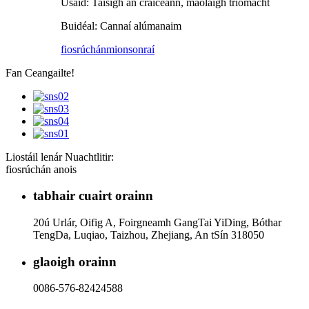
Úsáid: Taisigh an craiceann, maolaigh triomacht
Buidéal: Cannaí alúmanaim
fiosrúchán
mionsonraí
Fan Ceangailte!
Liostáil lenár Nuachtlitir:
fiosrúchán anois
tabhair cuairt orainn
20ú Urlár, Oifig A, Foirgneamh GangTai YiDing, Bóthar
TengDa, Luqiao, Taizhou, Zhejiang, An tSín 318050
glaoigh orainn
0086-576-82424588