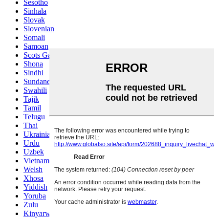
Sesotho
Sinhala
Slovak
Slovenian
Somali
Samoan
Scots Gaelic
Shona
Sindhi
Sundanese
Swahili
Tajik
Tamil
Telugu
Thai
Ukrainian
Urdu
Uzbek
Vietnamese
Welsh
Xhosa
Yiddish
Yoruba
Zulu
Kinyarwanda