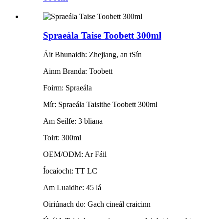
Spraeála Taise Toobett 300ml
Áit Bhunaidh: Zhejiang, an tSín
Ainm Branda: Toobett
Foirm: Spraeála
Mír: Spraeála Taisithe Toobett 300ml
Am Seilfe: 3 bliana
Toirt: 300ml
OEM/ODM: Ar Fáil
Íocaíocht: TT LC
Am Luaidhe: 45 lá
Oiriúnach do: Gach cineál craicinn