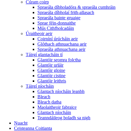
Cúram coirp
Spraeála díbholadóra & spraeála cumhráin
Spraeála díbholaí frith-allasach
Spraeála bainte gruaige
Sprae féin-donnaithe
Mús Cithfholcadáin
Úraitheoir aeir
Coirníní úrúcháin aeir
Glóthach athnuachana aeir
Spraeála athnuachana aeir
Táirgí glantacháin tí
Glantóir seomra folctha
Glantóir urláir
Glantóir gloine
Glantóir cistine
Glantóir leithris
Táirgí níocháin
Glantach níocháin leanbh
Bleach
Bleach datha
Maolaitheoir fabraice
Glantach níocháin
Teanndáileog boladh sa nigh
Nuacht
Ceisteanna Coitianta