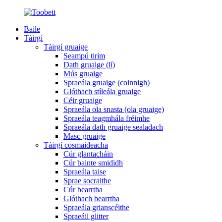
Baile
Táirgí
Táirgí gruaige
Seampú tirim
Dath gruaige (lí)
Mús gruaige
Spraeála gruaige (coinnigh)
Glóthach stíleála gruaige
Céir gruaige
Spraeála ola snasta (ola gruaige)
Spraeála teagmhála fréimhe
Spraeála dath gruaige sealadach
Masc gruaige
Táirgí cosmaideacha
Cúr glantacháin
Cúr bainte smididh
Spraeála taise
Sprae socraithe
Cúr bearrtha
Glóthach bearrtha
Spraeála grianscéithe
Spraeáil glitter