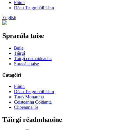
Fúinn
Déan Teagmháil Linn
English
Spraeála taise
Baile
Táirgí
Táirgí cosmaideacha
Spraeála taise
Catagóirí
Fúinn
Déan Teagmháil Linn
Turas Monarcha
Ceisteanna Coitianta
Clibeanna Te
Táirgí réadmhaoine