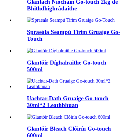
Glantach Níocháin Go-touch 2kg de
Bhithdhíghrádaithe
Spraeála Seampú Tirim Gruaige Go-
Touch
Glantóir Díghalraithe Go-touch
500ml
Uachtar-Dath Gruaige Go-touch
30ml*2 Leathbhuan
Glantóir Bleach Clóirín Go-touch
600ml