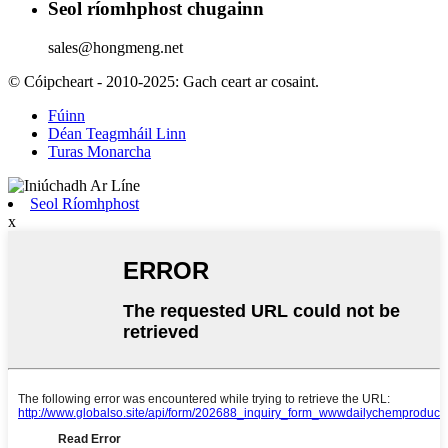
Seol ríomhphost chugainn
sales@hongmeng.net
© Cóipcheart - 2010-2025: Gach ceart ar cosaint.
Fúinn
Déan Teagmháil Linn
Turas Monarcha
Seol Ríomhphost
x