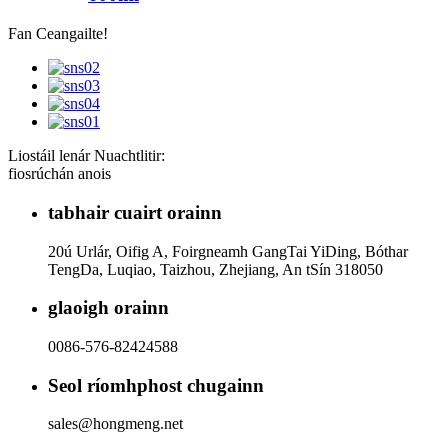
Fan Ceangailte!
Liostáil lenár Nuachtlitir:
fiosrúchán anois
tabhair cuairt orainn
20ú Urlár, Oifig A, Foirgneamh GangTai YiDing, Bóthar
TengDa, Luqiao, Taizhou, Zhejiang, An tSín 318050
glaoigh orainn
0086-576-82424588
Seol ríomhphost chugainn
sales@hongmeng.net