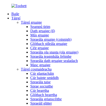
Baile
Táirgí
Táirgí gruaige
Seampú tirim
Dath gruaige (lí)
Mús gruaige
Spraeála gruaige (coinnigh)
Glóthach stíleála gruaige
Céir gruaige
Spraeála ola snasta (ola gruaige)
Spraeála teagmhála fréimhe
Spraeála dath gruaige sealadach
Masc gruaige
Táirgí cosmaideacha
Cúr glantacháin
Cúr bainte smididh
Spraeála taise
Sprae socraithe
Cúr bearrtha
Glóthach bearrtha
Spraeála grianscéithe
Spraeáil glitter