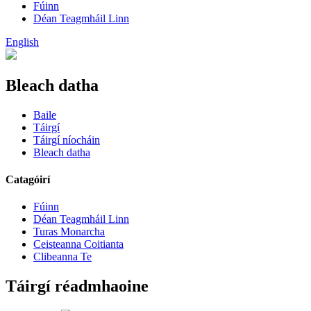
Fúinn
Déan Teagmháil Linn
English
Bleach datha
Baile
Táirgí
Táirgí níocháin
Bleach datha
Catagóirí
Fúinn
Déan Teagmháil Linn
Turas Monarcha
Ceisteanna Coitianta
Clibeanna Te
Táirgí réadmhaoine