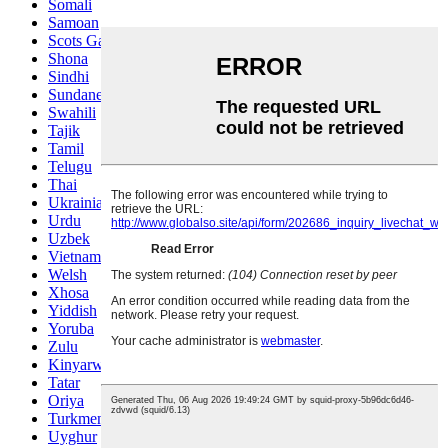
Somali
Samoan
Scots Gaelic
Shona
Sindhi
Sundanese
Swahili
Tajik
Tamil
Telugu
Thai
Ukrainian
Urdu
Uzbek
Vietnamese
Welsh
Xhosa
Yiddish
Yoruba
Zulu
Kinyarwanda
Tatar
Oriya
Turkmen
Uyghur