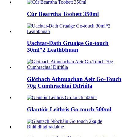
Cúr Bearrtha Toobett 350ml
Uachtar-Dath Gruaige Go-touch
30ml*2 Leathbhuan
Glóthach Athnuachan Aeir Go-Touch
70g Cumhrachtaí Difriúla
Glantóir Leithris Go-touch 500ml