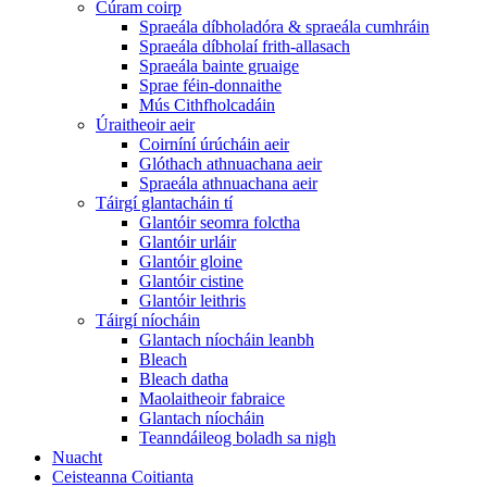
Cúram coirp
Spraeála díbholadóra & spraeála cumhráin
Spraeála díbholaí frith-allasach
Spraeála bainte gruaige
Sprae féin-donnaithe
Mús Cithfholcadáin
Úraitheoir aeir
Coirníní úrúcháin aeir
Glóthach athnuachana aeir
Spraeála athnuachana aeir
Táirgí glantacháin tí
Glantóir seomra folctha
Glantóir urláir
Glantóir gloine
Glantóir cistine
Glantóir leithris
Táirgí níocháin
Glantach níocháin leanbh
Bleach
Bleach datha
Maolaitheoir fabraice
Glantach níocháin
Teanndáileog boladh sa nigh
Nuacht
Ceisteanna Coitianta