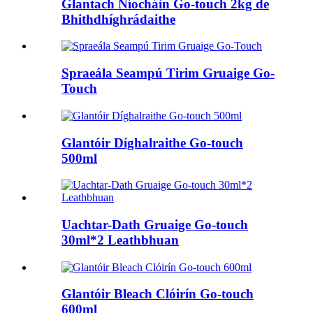
Glantach Níocháin Go-touch 2kg de
Bhithdhíghrádaithe
Spraeála Seampú Tirim Gruaige Go-
Touch
Glantóir Díghalraithe Go-touch
500ml
Uachtar-Dath Gruaige Go-touch
30ml*2 Leathbhuan
Glantóir Bleach Clóirín Go-touch
600ml