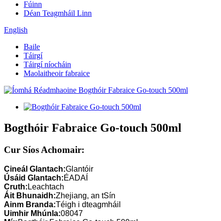
Fúinn
Déan Teagmháil Linn
English
Baile
Táirgí
Táirgí níocháin
Maolaitheoir fabraice
Bogthóir Fabraice Go-touch 500ml
Cur Síos Achomair:
Cineál Glantach:
Glantóir
Úsáid Glantach:
ÉADAÍ
Cruth:
Leachtach
Áit Bhunaidh:
Zhejiang, an tSín
Ainm Branda:
Téigh i dteagmháil
Uimhir Mhúnla:
08047