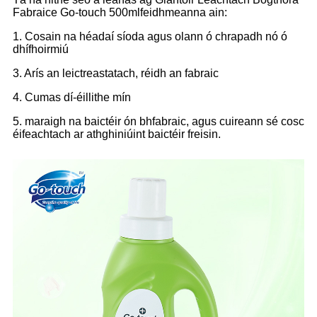
Fabraice Go-touch 500ml
feidhmeanna ain:
1. Cosain na héadaí síoda agus olann ó chrapadh nó ó
dhífhoirmiú
3. Arís an leictreastatach, réidh an fabraic
4. Cumas dí-éillithe mín
5. maraigh na baictéir ón bhfabraic, agus cuireann sé cosc
​​​​éifeachtach ar athghiniúint baictéir freisin.