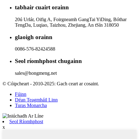
tabhair cuairt orainn
20ú Urlár, Oifig A, Foirgneamh GangTai YiDing, Bóthar
TengDa, Luqiao, Taizhou, Zhejiang, An tSín 318050
glaoigh orainn
0086-576-82424588
Seol ríomhphost chugainn
sales@hongmeng.net
© Cóipcheart - 2010-2025: Gach ceart ar cosaint.
Fúinn
Déan Teagmháil Linn
Turas Monarcha
Seol Ríomhphost
x