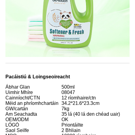
Pacáistiú & Loingseoireacht
Ábhar Glan
500ml
Uimhir Mhíre
08047
Cainníocht/CTN
12 ríomhaire/ctn
Méid an phríomhchartáin
34.2*21.6*23.3cm
GW/cartán
7kg
Am Seachadta
35 lá (40 lá den chéad uair)
OEM/ODM
OK
LÓGÓ
Priontáilte
Saol Seilfe
2 Bhliain