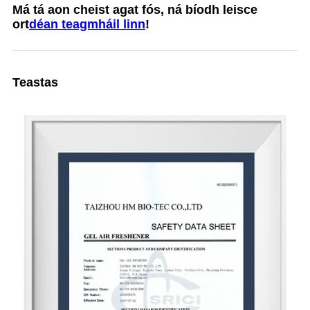
Má tá aon cheist agat fós, ná bíodh leisce
ort
déan teagmháil linn
!
Teastas