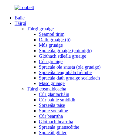
Baile
Táirgí
Táirgí gruaige
Seampú tirim
Dath gruaige (lí)
Mús gruaige
Spraeála gruaige (coinnigh)
Glóthach stíleála gruaige
Céir gruaige
Spraeála ola snasta (ola gruaige)
Spraeála teagmhála fréimhe
Spraeála dath gruaige sealadach
Masc gruaige
Táirgí cosmaideacha
Cúr glantacháin
Cúr bainte smididh
Spraeála taise
Sprae socraithe
Cúr bearrtha
Glóthach bearrtha
Spraeála grianscéithe
Spraeáil glitter