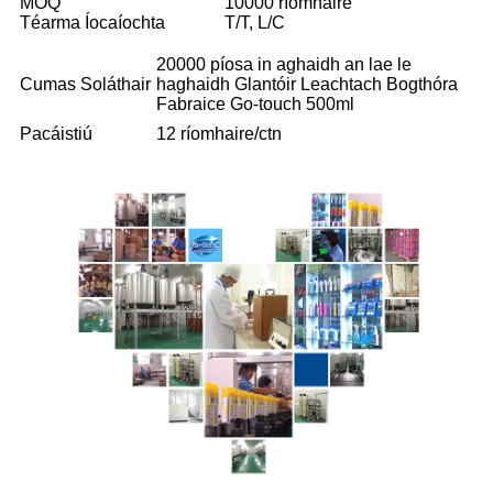
MOQ
10000 ríomhaire
Téarma Íocaíochta
T/T, L/C
20000 píosa in aghaidh an lae le
Cumas Soláthair
haghaidh Glantóir Leachtach Bogthóra
Fabraice Go-touch 500ml
Pacáistiú
12 ríomhaire/ctn