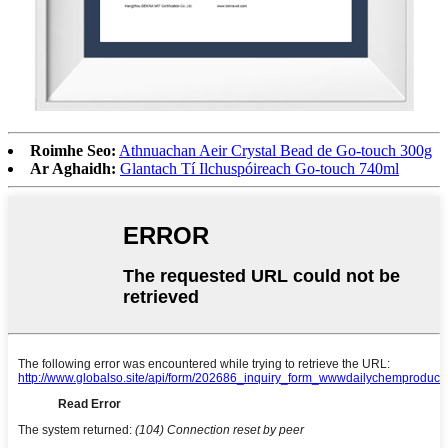
Roimhe Seo:
Athnuachan Aeir Crystal Bead de Go-touch 300g
Ar Aghaidh:
Glantach Tí Ilchuspóireach Go-touch 740ml