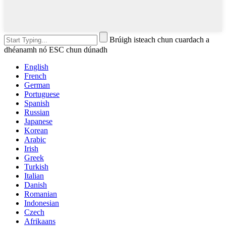
Brúigh isteach chun cuardach a
dhéanamh nó ESC chun dúnadh
English
French
German
Portuguese
Spanish
Russian
Japanese
Korean
Arabic
Irish
Greek
Turkish
Italian
Danish
Romanian
Indonesian
Czech
Afrikaans