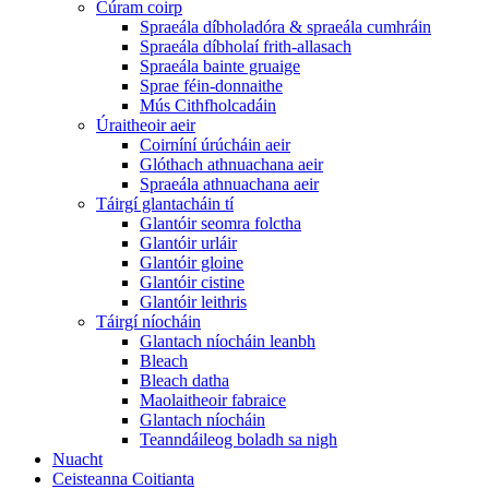
Cúram coirp
Spraeála díbholadóra & spraeála cumhráin
Spraeála díbholaí frith-allasach
Spraeála bainte gruaige
Sprae féin-donnaithe
Mús Cithfholcadáin
Úraitheoir aeir
Coirníní úrúcháin aeir
Glóthach athnuachana aeir
Spraeála athnuachana aeir
Táirgí glantacháin tí
Glantóir seomra folctha
Glantóir urláir
Glantóir gloine
Glantóir cistine
Glantóir leithris
Táirgí níocháin
Glantach níocháin leanbh
Bleach
Bleach datha
Maolaitheoir fabraice
Glantach níocháin
Teanndáileog boladh sa nigh
Nuacht
Ceisteanna Coitianta