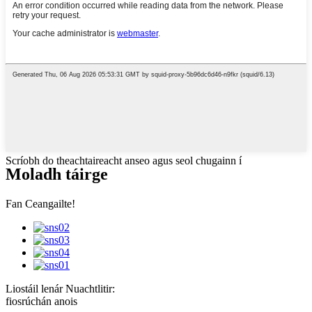
Scríobh do theachtaireacht anseo agus seol chugainn í
Moladh táirge
Fan Ceangailte!
Liostáil lenár Nuachtlitir:
fiosrúchán anois