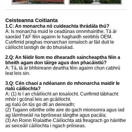
Ceisteanna Coitianta
1.
C: An monarcha nó cuideachta thrádála thú?
A: Is monarcha muid le ceadúnas onnmhairithe. Tá ár
saoráid T&F féin againn le haghaidh seirbhís OEM.
Cuirfimid praghas monarchan iomaíoch ar fáil duit le
cáilíocht laistigh de do bhuiséad.
2.Q: An féidir liom mo dhearadh saincheaptha féin a
bheith agam don táirge agus don phacáistiú?
A: Tá, tá ár bhfoireann deartha féin againn chun cabhrú
leat leis sin.
3.Q: Cén chaoi a ndéanann do mhonarcha maidir le
rialú cáilíochta?
A: (1) Is í an cháilíocht an tosaíocht. Cuirfimid tábhacht
mhór i gcónaí leis an gcáilíocht.
ag rialú ón tús go dtí an deireadh;
(2) Tugann oibrithe oilte aire do gach mionsonra agus iad
ag láimhseáil na bpróiseas táirgthe agus pacála;
(3) An Roinn Rialaithe Cáilíochta atá freagrach go háirithe
as seiceáil cáilíochta i ngach próiseas.