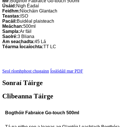
Mír:
Bogthóir Fabraice Go-touch 500ml
Úsáid:
Nigh Éadaí
Feidhm:
Níocháin Glantach
Teastas:
ISO
Pacáil:
Buidéal plaisteach
Meáchan:
500ml
Sampla:
Ar fáil
Saolré:
3 Bliana
Am seachadta:
45 Lá
Téarma Íocaíochta:
TT LC
Seol ríomhphost chugainn
Íoslódáil mar PDF
Sonraí Táirge
Clibeanna Táirge
Bogthóir Fabraice Go-touch 500ml
Tá na nithe seo a leanas ag Glantóir Leachtach Bogthóra