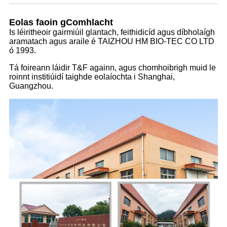
Eolas faoin gComhlacht
Is léiritheoir gairmiúil glantach, feithidicíd agus díbholaígh
aramatach agus araile é TAIZHOU HM BIO-TEC CO LTD
ó 1993.
Tá foireann láidir T&F againn, agus chomhoibrigh muid le
roinnt institiúidí taighde eolaíochta i Shanghai,
Guangzhou.